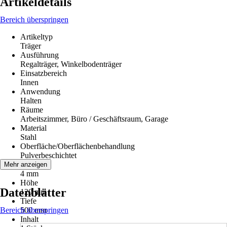
Artikeldetails
Bereich überspringen
Artikeltyp
Träger
Ausführung
Regalträger, Winkelbodenträger
Einsatzbereich
Innen
Anwendung
Halten
Räume
Arbeitszimmer, Büro / Geschäftsraum, Garage
Material
Stahl
Oberfläche/Oberflächenbehandlung
Pulverbeschichtet
Breite
Mehr anzeigen
4 mm
Höhe
Datenblätter
120 mm
Tiefe
Bereich überspringen
500 mm
Inhalt