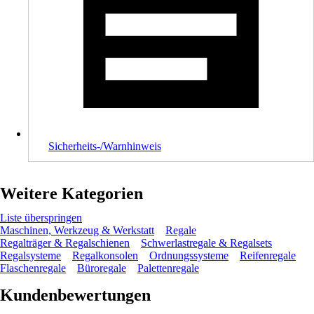
Sicherheits-/Warnhinweis
Weitere Kategorien
Liste überspringen
Maschinen, Werkzeug & Werkstatt
Regale
Regalträger & Regalschienen
Schwerlastregale & Regalsets
Regalsysteme
Regalkonsolen
Ordnungssysteme
Reifenregale
Flaschenregale
Büroregale
Palettenregale
Kundenbewertungen