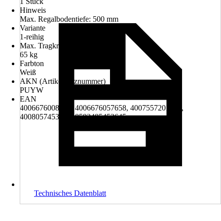
1 Stück
Hinweis
Max. Regalbodentiefe: 500 mm
Variante
1-reihig
Max. Tragkraft
65 kg
Farbton
Weiß
AKN (Artikelkurznummer)
PUYW
EAN
4006676008476, 4006676057658, 4007557201078,
4008057453646, 8592485453645
Technisches Datenblatt