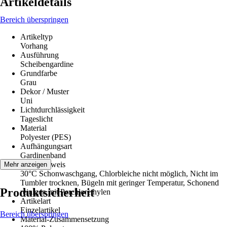
Artikeldetails
Bereich überspringen
Artikeltyp
Vorhang
Ausführung
Scheibengardine
Grundfarbe
Grau
Dekor / Muster
Uni
Lichtdurchlässigkeit
Tageslicht
Material
Polyester (PES)
Aufhängungsart
Gardinenband
Pflegehinweis
Mehr anzeigen
30°C Schonwaschgang, Chlorbleiche nicht möglich, Nicht im
Tumbler trocknen, Bügeln mit geringer Temperatur, Schonend
Produktsicherheit
reinigen mit Perchlorethylen
Artikelart
Einzelartikel
Bereich überspringen
Material-Zusammensetzung