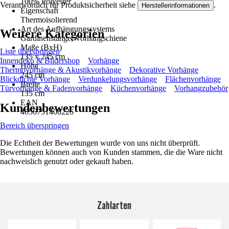
100% Polyester
Verantwortlich für Produktsicherheit siehe
.
Herstellerinformationen
Eigenschaft
Thermoisolierend
Art des Aufhängungssystems
Weitere Kategorien
Gardinenstange, Vorhangschiene
Maße (BxH)
Liste überspringen
135 x 245 cm
Innendeko & Bildershop
Vorhänge
Höhe
Thermovorhänge & Akustikvorhänge
Dekorative Vorhänge
245 cm
Blickdichte Vorhänge
Verdunkelungsvorhänge
Flächenvorhänge
Breite
Türvorhänge & Fadenvorhänge
Küchenvorhänge
Vorhangzubehör
135 cm
EAN
Kundenbewertungen
4056751408226
Bereich überspringen
Die Echtheit der Bewertungen wurde von uns nicht überprüft.
Bewertungen können auch von Kunden stammen, die die Ware nicht
nachweislich genutzt oder gekauft haben.
Zahlarten