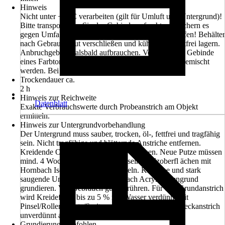
Hinweis
Nicht unter +8 °C verarbeiten (gilt für Umluft und Untergrund)!
Bitte transportieren Sie das Gebinde aufrecht und sichern es
gegen Umfallen und damit gegen mögliches Auslaufen! Behälter
nach Gebrauch gut verschließen und kühl, aber frostfrei lagern.
Anbruchgebinde alsbald aufbrauchen. Verschiedene Gebinde
eines Farbtons sollten vor Gebrauch untereinander gemischt
werden. Bei Verarbeitung mehrerer Gebinde
Trockendauer ca.
2 h
Hinweis zur Reichweite
Datenblatt
Exakte Verbrauchswerte durch Probeanstrich am Objekt
ermitteln.
Hinweis zur Untergrundvorbehandlung
Der Untergrund muss sauber, trocken, öl-, fettfrei und tragfähig
sein. Nicht tragfähige und blätternde Anstriche entfernen.
Kreidende Oberfl ächen restlos abwaschen. Neue Putze müssen
mind. 4 Wochen durchgetrocknet sein. Holzoberfl ächen mit
Hornbach Isoliergrund vorbehandeln. Kritische und stark
saugende Untergründe mit Hornbach Acryl-Tiefengrund
grundieren. Vor Gebrauch gut umrühren. Für den Grundanstrich
wird Kreidefarbe bis zu 5 % mit Wasser verdünnt mit
Pinsel/Roller/Bürste/Spritzgerät aufgetragen. Den Deckanstrich
unverdünnt auftragen.
Grundierung empfohlen