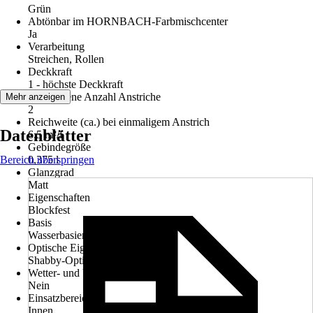
Grün
Abtönbar im HORNBACH-Farbmischcenter
Ja
Verarbeitung
Streichen, Rollen
Deckkraft
1 - höchste Deckkraft
Empfohlene Anzahl Anstriche
Mehr anzeigen
2
Reichweite (ca.) bei einmaligem Anstrich
Datenblätter
6,5 m²/l
Gebindegröße
Bereich überspringen
0,375 l
Glanzgrad
Matt
Eigenschaften
Blockfest
Basis
Wasserbasierend
Optische Eigenschaften
Shabby-Optik
Wetter- und UV-Beständigkeit
Nein
Einsatzbereich
Innen