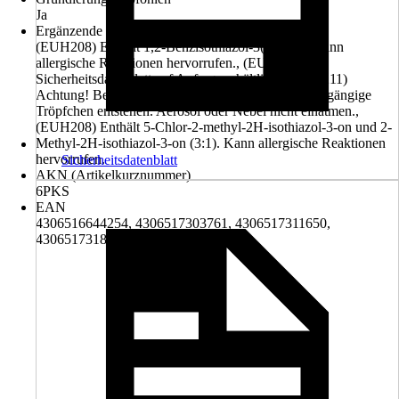
Ja
Ergänzende Gefahrenmerkmale (EUH-Sätze)
(EUH208) Enthält 1,2-Benzisothiazol-3(2H)-on. Kann
allergische Reaktionen hervorrufen., (EUH210)
Sicherheitsdatenblatt auf Anfrage erhältlich., (EUH211)
Achtung! Beim Sprühen können gefährliche lungengängige
Tröpfchen entstehen. Aerosol oder Nebel nicht einatmen.,
(EUH208) Enthält 5-Chlor-2-methyl-2H-isothiazol-3-on und 2-
Methyl-2H-isothiazol-3-on (3:1). Kann allergische Reaktionen
hervorrufen.
Sicherheitsdatenblatt
AKN (Artikelkurznummer)
6PKS
EAN
4306516644254, 4306517303761, 4306517311650,
4306517318529