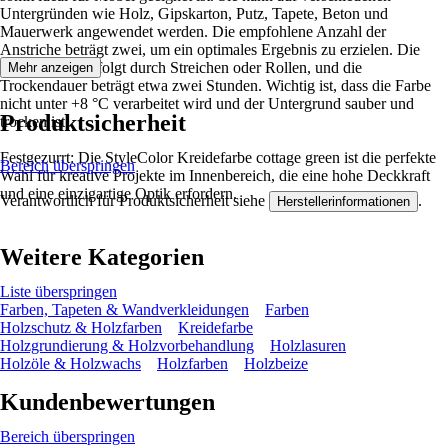
Untergründen wie Holz, Gipskarton, Putz, Tapete, Beton und
Mauerwerk angewendet werden. Die empfohlene Anzahl der
Anstriche beträgt zwei, um ein optimales Ergebnis zu erzielen. Die
Verarbeitung erfolgt durch Streichen oder Rollen, und die
Mehr anzeigen
Trockendauer beträgt etwa zwei Stunden. Wichtig ist, dass die Farbe
nicht unter +8 °C verarbeitet wird und der Untergrund sauber und
Produktsicherheit
trocken ist.
Festgezurrt: Die StyleColor Kreidefarbe cottage green ist die perfekte
Bereich überspringen
Wahl für kreative Projekte im Innenbereich, die eine hohe Deckkraft
und eine einzigartige Optik erfordern.
Verantwortlich für Produktsicherheit siehe
.
Herstellerinformationen
Weitere Kategorien
Liste überspringen
Farben, Tapeten & Wandverkleidungen
Farben
Holzschutz & Holzfarben
Kreidefarbe
Holzgrundierung & Holzvorbehandlung
Holzlasuren
Holzöle & Holzwachs
Holzfarben
Holzbeize
Kundenbewertungen
Bereich überspringen