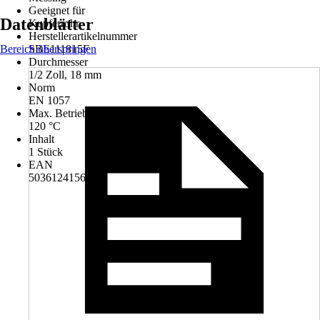
Geeignet für
Datenblätter
Kupferrohr
Herstellerartikelnummer
Bereich überspringen
SBE111815F​
Durchmesser
1/2 Zoll, 18 mm
Norm
EN 1057
Max. Betriebstemperatur
120 °C
Inhalt
1 Stück
EAN
5036124156434