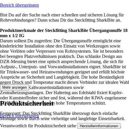
Bereich überspringen
Bist Du auf der Suche nach einer schnellen und sicheren Lösung für
Rohrverbindungen? Dann schau Dir das Steckfitting SharkBite an.
Produktmerkmale der Steckfitting SharkBite Übergangsmuffe 18
mm x 1/2 IG
Darum solltest Du zugreifen: Die Übergangsmuffe ermöglicht eine
kinderleichte Installation ohne den Einsatz von Werkzeugen sowie
ohne Verlöten oder Verpressen von Rohrsystemen. Sie ist besonders
bei beengten Platzverhältnissen praktisch. Das schlanke Design aus
DZR-Messing bietet eine optisch ansprechende Lösung, die sich für
Aufputz-, Unterputz- und Vorwandinstallationen eignet. SharkBite ist
für Trinkwasser- und Heizanwendungen geeignet und erfüllt höchste
Ansprüche an Sicherheit und Langlebigkeit. Die hohe Beständigkeit
gegen Druck und Temperatur macht diesen Verbinder zur idealen Wahl
für Warm- und Kaltwasserinstallationen sowie
Mehr anzeigen
Zentralheizungsanlagen. Der Haltering aus Edelstahl fixiert Kupfer-
oder Kunststoffrohre sicher und fest, während der KIWA-zugelassene
Produktsicherheit
EDPM O-Ring optimal gegen hohe Temperaturen schützt.
Festgezurrt: Das Steckfitting SharkBite überzeugt durch einfache
Bereich überspringen
Montage sowie durch seine vielseitige und langlebige Einsetzbarkeit.
Verantwortlich für Produktsicherheit siehe
.
Herstellerinformationen