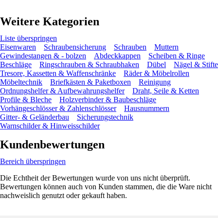
Weitere Kategorien
Liste überspringen
Eisenwaren
Schraubensicherung
Schrauben
Muttern
Gewindestangen & - bolzen
Abdeckkappen
Scheiben & Ringe
Beschläge
Ringschrauben & Schraubhaken
Dübel
Nägel & Stifte
Tresore, Kassetten & Waffenschränke
Räder & Möbelrollen
Möbeltechnik
Briefkästen & Paketboxen
Reinigung
Ordnungshelfer & Aufbewahrungshelfer
Draht, Seile & Ketten
Profile & Bleche
Holzverbinder & Baubeschläge
Vorhängeschlösser & Zahlenschlösser
Hausnummern
Gitter- & Geländerbau
Sicherungstechnik
Warnschilder & Hinweisschilder
Kundenbewertungen
Bereich überspringen
Die Echtheit der Bewertungen wurde von uns nicht überprüft.
Bewertungen können auch von Kunden stammen, die die Ware nicht
nachweislich genutzt oder gekauft haben.