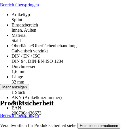
Bereich überspringen
Artikeltyp
Splint
Einsatzbereich
Innen, Außen
Material
Stahl
Oberfläche/Oberflächenbehandlung
Galvanisch verzinkt
DIN / EN / ISO
DIN 94, DIN-EN-ISO 1234
Durchmesser
1,6 mm
Länge
32 mm
Inhalt
Mehr anzeigen
1 Stück
AKN (Artikelkurznummer)
Produktsicherheit
P8CN
EAN
2007004436673
Bereich überspringen
Verantwortlich für Produktsicherheit siehe
.
Herstellerinformationen