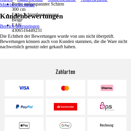
Breite aufgespannter Schirm
Mittelstockschirme
300 cm
Farbe Schirmbespannung
Kundenbewertungen
Beige
EAN
Bereich überspringen
4306516449231
Die Echtheit der Bewertungen wurde von uns nicht überprüft.
Bewertungen können auch von Kunden stammen, die die Ware nicht
nachweislich genutzt oder gekauft haben.
Zahlarten