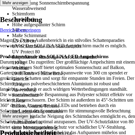
Beschichtung Sonnenschirmbespannung
Mehr anzeigen
Wasserabweisend
Schirmform
Beschreibung
Quadratisch
Höhe aufgespannter Schirm
Bereich überspringen
248 cm
Maße Schirmmast
Magst Du Deinen Außenbereich in ein stilvolles Schattenparadies
8,5 x 5,8 cm
verwandeln? Der SOLUNA LED Ampelschirm macht es möglich.
UV-Schutzfaktor nach Standard 801
UV Protect 80
Produktmerkmale des SOLUNA LED Ampelschirms
Empfohlenes Mindestgewicht Schirmständer
Darum solltest Du zugreifen: Der großflächige Ampelschirm mit einem
110 kg
eleganten beigen Stoff bietet optimalen Sonnenschutz auf Balkon,
Windlast
Garten und Terrasse. Mit seiner Spannweite von 300 cm spendet er
29-38 km/h - Frische Brise
großzügigen Schatten und sorgt für entspannte Stunden im Freien. Der
Gewicht
Schirmmast aus pulverbeschichtetem Aluminium ist robust und
7,3 kg
langlebig, wodurch er auch widrigen Wetterbedingungen standhält.
Anwendung
Die wasserabweisende Bespannung aus Polyester schützt effektiv vor
Sonnenschutz
leichten Regenschauern. Der Schirm ist außerdem in 45°-Schritten um
Räume
360° drehbar. Ausgestattet mit LEDs und betrieben durch ein
Balkon, Garten, Terrasse
Solarpanel, sorgt der Sonnenschirm für stimmungsvolle Beleuchtung
Im Lieferumfang enthalten
am Abend. Die einfache Neigung des Schirmdaches ermöglicht es, den
Mehr anzeigen
Tragetasche
Schatten bei Bedarf optimal anzupassen. Der UV-Schutzfaktor von 80
Aufbauhinweis
bietet einen hervorragenden Schutz vor schädlicher UV-Strahlung.
siehe Montageanleitung
Produktsicherheit
Durch die praktische Handkurbel ist das Aufspannen mühelos und
Aufbauzeit (mit 2 Personen) ca.