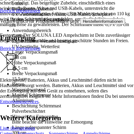
schnell erledigt. Das beigefügte Zubehör, einschließlich eines
5 min
wiederaufladbaren Akkus und USB-Kabels, unterstreicht die
Beiliegendes Zubehör
Bereich überspringen
innovative Ausstattung des Schirms. Ein Mindestgewicht von 110 kg
1 x wiederaufladbarer Akku, USB-Kabel, Solarpanel
wird für den Schirmständer empfohlen, um die Stabilität auch bei
Wetter- und UV-Beständigkeit
Verantwortlich für Produktsicherheit siehe
.
Herstellerinformationen
mäßiger Brise zu gewährleisten. Der Schirmmast misst: 8,5 x 5,8 cm
Ja
Anwendungsbereich
Festgezurrt: Der SOLUNA LED Ampelschirm ist Dein zuverlässiger
Garten
Entsorgung
Begleiter für komfortable und bestens geschützte Stunden im Freien.
Eigenschaften Wetterbeständigkeit
UV-beständig, Wetterfest
Bereich überspringen
Länge Verpackungsmaß
168 cm
Höhe Verpackungsmaß
15,5 cm
Breite Verpackungsmaß
15,5 cm
Elektrogeräte, Batterien, Akkus und Leuchtmittel dürfen nicht im
Regen
Hausmüll entsorgt werden. Batterien, Akkus und Leuchtmittel sind vor
Wasserabweisend
der Entsorgung aus dem Gerät zu entnehmen, sofern dies
Material Schirmmast
zerstörungsfrei möglich ist. Mehr Informationen findest Du bei unseren
Aluminium
Entsorgungsservices
.
Beschichtung Schirmmast
Pulverbeschichtet
Weitere Kategorien
Hinweis zur Entsorgung
Bitte beachte die Hinweise zur Entsorgung
Länge aufgespannter Schirm
Liste überspringen
300 cm
Garten
Sonnenschutz
Sonnenschirme
Ampelschirme