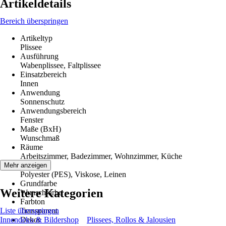
Artikeldetails
Bereich überspringen
Artikeltyp
Plissee
Ausführung
Wabenplissee, Faltplissee
Einsatzbereich
Innen
Anwendung
Sonnenschutz
Anwendungsbereich
Fenster
Maße (BxH)
Wunschmaß
Räume
Arbeitszimmer, Badezimmer, Wohnzimmer, Küche
Material
Mehr anzeigen
Polyester (PES), Viskose, Leinen
Grundfarbe
Weitere Kategorien
Wunschfarbe
Farbton
Liste überspringen
Transparent
Innendeko & Bildershop
Dekor
Plissees, Rollos & Jalousien