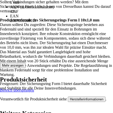
Sollten Verbindungen sicher gehalten werden? Mit dem
1 mm
Sicherungsring Form I 10x1,0 mm von Dresselhaus kannst Du darauf
AKN (Artikelkurznummer)
vertrauen.
426F
EAN
Produktmerkmale des Sicherungsrings Form I 10x1,0 mm
2007003108113
Darum solltest Du zugreifen: Diese Sicherungsringe bestehen aus
Federstahl und sind speziell für den Einsatz in Bohrungen im
Innenbereich konzipiert. Ihre robuste Konstruktion ermöglicht eine
zuverlässige Fixierung von Komponenten, sodass sich diese während
des Betriebs nicht lösen. Der Sicherungsring hat einen Durchmesser
von 10,0 mm, was ihn zur idealen Wahl für präzise Einsätze macht.
Das Material aus Stahl garantiert Langlebigkeit und hohe
Belastbarkeit, wodurch die Verbindungen dauerhaft gesichert bleiben.
Mit einem Inhalt von 20 Stück erhältst Du eine ausreichende Menge
für verschiedene Anwendungen und Projekte. Die Regelausführung in
Mehr anzeigen
blankem Federstahl sorgt für eine problemlose Installation und
Wartung.
Produktsicherheit
Festgezurrt: Der Sicherungsring Form I bietet dauerhafte Sicherheit
und Stabilität für alle Deine Innenverbindungen.
Bereich überspringen
Verantwortlich für Produktsicherheit siehe
.
Herstellerinformationen