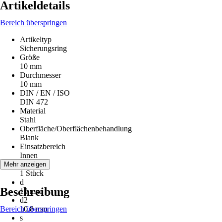
Artikeldetails
Bereich überspringen
Artikeltyp
Sicherungsring
Größe
10 mm
Durchmesser
10 mm
DIN / EN / ISO
DIN 472
Material
Stahl
Oberfläche/Oberflächenbehandlung
Blank
Einsatzbereich
Innen
Inhalt
Mehr anzeigen
1 Stück
d
Beschreibung
10 mm
d2
Bereich überspringen
10,8 mm
s