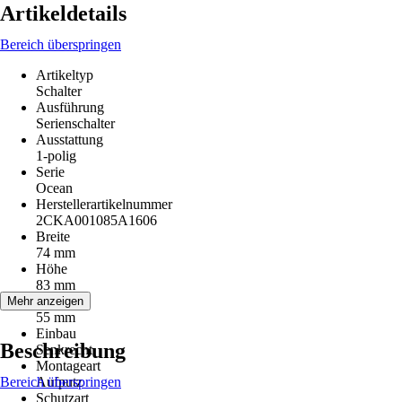
Artikeldetails
Bereich überspringen
Artikeltyp
Schalter
Ausführung
Serienschalter
Ausstattung
1-polig
Serie
Ocean
Herstellerartikelnummer
2CKA001085A1606
Breite
74 mm
Höhe
83 mm
Tiefe
Mehr anzeigen
55 mm
Einbau
Beschreibung
Senkrecht
Montageart
Bereich überspringen
Aufputz
Schutzart