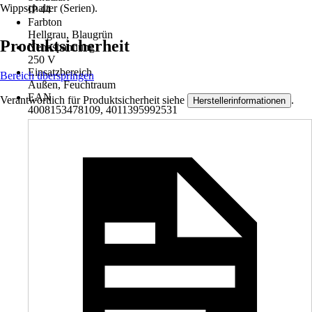
Wippschalter (Serien).
IP 44
Farbton
Hellgrau, Blaugrün
Produktsicherheit
Nennspannung
250 V
Einsatzbereich
Bereich überspringen
Außen, Feuchtraum
EAN
Verantwortlich für Produktsicherheit siehe
.
Herstellerinformationen
4008153478109, 4011395992531