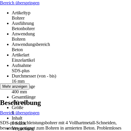
Bereich überspringen
Artikeltyp
Bohrer
Ausführung
Betonbohrer
Anwendung
Bohren
Anwendungsbereich
Beton
Artikelart
Einzelartikel
Aufnahme
SDS-plus
Durchmesser (von - bis)
16 mm
Arbeitslänge
Mehr anzeigen
400 mm
Gesamtlänge
Beschreibung
450 mm
Größe
Bereich überspringen
0
Inhalt
SDS-plus Hochleistungsbohrer mit 4 Vollhartmetall-Schneiden,
1 Stück
besonders geeignet zum Bohren in armierten Beton. Problemloses
Verpackung