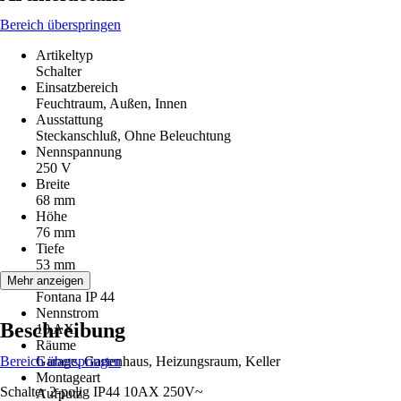
Bereich überspringen
Artikeltyp
Schalter
Einsatzbereich
Feuchtraum, Außen, Innen
Ausstattung
Steckanschluß, Ohne Beleuchtung
Nennspannung
250 V
Breite
68 mm
Höhe
76 mm
Tiefe
53 mm
Serie
Mehr anzeigen
Fontana IP 44
Nennstrom
Beschreibung
10 AX
Räume
Bereich überspringen
Garage, Gartenhaus, Heizungsraum, Keller
Montageart
Schalter 2-polig IP44 10AX 250V~
Aufputz