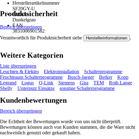
Herstellerartikelnummer
SF20GY-U
Produktsicherheit
Farbton
Dunkelgrau
EAN
Bereich überspringen
3831006901582
Verantwortlich für Produktsicherheit siehe
.
Herstellerinformationen
Weitere Kategorien
Liste überspringen
Leuchten & Elektro
Elektroinstallation
Schalterprogramme
Feuchtraum Schalterprogramme
Busch-Jaeger
Berker
Kopp
Legrand
Logus
Q-Link
Siemens
Gira
TEM
Roth Lange
Shelly
Unterputz Einsätze
sonstige Schalterprogramme
Kundenbewertungen
Bereich überspringen
Die Echtheit der Bewertungen wurde von uns nicht überprüft.
Bewertungen können auch von Kunden stammen, die die Ware nicht
nachweislich genutzt oder gekauft haben.