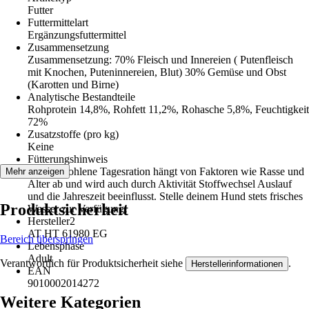
Futter
Futtermittelart
Ergänzungsfuttermittel
Zusammensetzung
Zusammensetzung: 70% Fleisch und Innereien ( Putenfleisch
mit Knochen, Puteninnereien, Blut) 30% Gemüse und Obst
(Karotten und Birne)
Analytische Bestandteile
Rohprotein 14,8%, Rohfett 11,2%, Rohasche 5,8%, Feuchtigkeit
72%
Zusatzstoffe (pro kg)
Keine
Fütterungshinweis
Die empfohlene Tagesration hängt von Faktoren wie Rasse und
Mehr anzeigen
Alter ab und wird auch durch Aktivität Stoffwechsel Auslauf
und die Jahreszeit beeinflusst. Stelle deinem Hund stets frisches
Produktsicherheit
Wasser zur Verfügung!
Hersteller2
AT HT 61980 EG
Bereich überspringen
Lebensphase
Adult
Verantwortlich für Produktsicherheit siehe
.
Herstellerinformationen
EAN
9010002014272
Weitere Kategorien