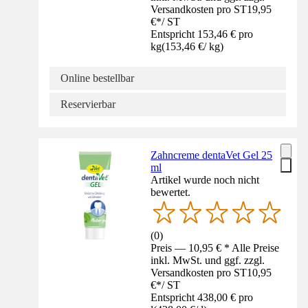
Versandkosten pro ST
19,95
€
*
/
ST
Entspricht 153,46 € pro
kg
(
153,46 €
/
kg
)
Online bestellbar
Reservierbar
Zahncreme dentaVet Gel 25
ml
Artikel wurde noch nicht
bewertet.
(
0
)
Preis — 10,95 € * Alle Preise
inkl. MwSt. und ggf. zzgl.
Versandkosten pro ST
10,95
€
*
/
ST
Entspricht 438,00 € pro