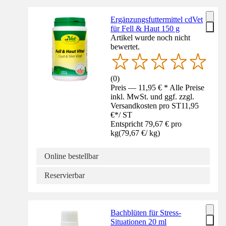
Ergänzungsfuttermittel cdVet
für Fell & Haut 150 g
Artikel wurde noch nicht
bewertet.
(
0
)
Preis — 11,95 € * Alle Preise
inkl. MwSt. und ggf. zzgl.
Versandkosten pro ST
11,95
€
*
/
ST
Entspricht 79,67 € pro
kg
(
79,67 €
/
kg
)
Online bestellbar
Reservierbar
Bachblüten für Stress-
Situationen 20 ml