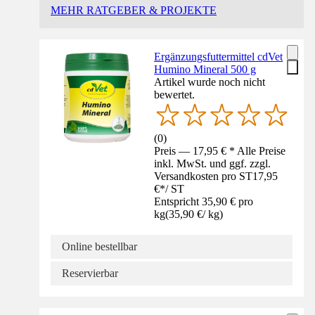
MEHR RATGEBER & PROJEKTE
Ergänzungsfuttermittel cdVet
Humino Mineral 500 g
Artikel wurde noch nicht
bewertet.
(
0
)
Preis — 17,95 € * Alle Preise
inkl. MwSt. und ggf. zzgl.
Versandkosten pro ST
17,95
€
*
/
ST
Entspricht 35,90 € pro
kg
(
35,90 €
/
kg
)
Online bestellbar
Reservierbar