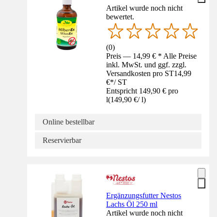
Artikel wurde noch nicht
bewertet.
(
0
)
Preis — 14,99 € * Alle Preise
inkl. MwSt. und ggf. zzgl.
Versandkosten pro ST
14,99
€
*
/
ST
Entspricht 149,90 € pro
l
(
149,90 €
/
l
)
Online bestellbar
Reservierbar
Ergänzungsfutter Nestos
Lachs Öl 250 ml
Artikel wurde noch nicht