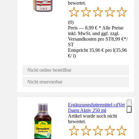
bewertet.
(
0
)
Preis — 8,99 € * Alle Preise
inkl. MwSt. und ggf. zzgl.
Versandkosten pro ST
8,99 €
*
/
ST
Entspricht 35,96 € pro l
(
35,96
€
/
l
)
Nicht online bestellbar
Nicht reservierbar
Ergänzungsfuttermittel cdVet
Darm Aktiv 250 ml
Artikel wurde noch nicht
bewertet.