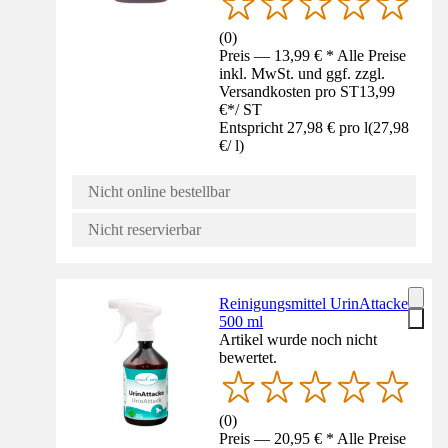
(
0
)
Preis — 13,99 € * Alle Preise
inkl. MwSt. und ggf. zzgl.
Versandkosten pro ST
13,99
€
*
/
ST
Entspricht 27,98 € pro l
(
27,98
€
/
l
)
Nicht online bestellbar
Nicht reservierbar
Reinigungsmittel UrinAttacke
500 ml
Artikel wurde noch nicht
bewertet.
(
0
)
Preis — 20,95 € * Alle Preise