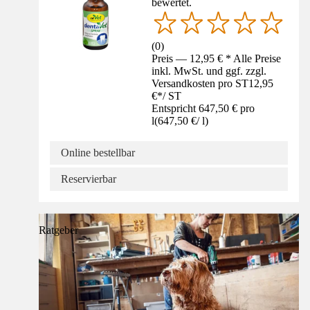
bewertet.
(
0
)
Preis — 12,95 € * Alle Preise
inkl. MwSt. und ggf. zzgl.
Versandkosten pro ST
12,95
€
*
/
ST
Entspricht 647,50 € pro
l
(
647,50 €
/
l
)
Online bestellbar
Reservierbar
Ratgeber