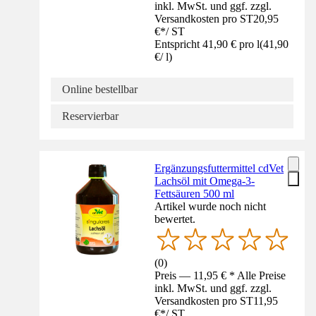
inkl. MwSt. und ggf. zzgl.
Versandkosten pro ST
20,95
€
*
/
ST
Entspricht 41,90 € pro l
(
41,90
€
/
l
)
Online bestellbar
Reservierbar
Ergänzungsfuttermittel cdVet
Lachsöl mit Omega-3-
Fettsäuren 500 ml
Artikel wurde noch nicht
bewertet.
(
0
)
Preis — 11,95 € * Alle Preise
inkl. MwSt. und ggf. zzgl.
Versandkosten pro ST
11,95
€
*
/
ST