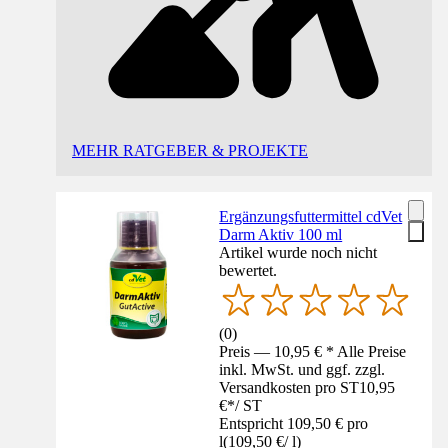
MEHR RATGEBER & PROJEKTE
Ergänzungsfuttermittel cdVet
Darm Aktiv 100 ml
Artikel wurde noch nicht
bewertet.
(
0
)
Preis — 10,95 € * Alle Preise
inkl. MwSt. und ggf. zzgl.
Versandkosten pro ST
10,95
€
*
/
ST
Entspricht 109,50 € pro
l
(
109,50 €
/
l
)