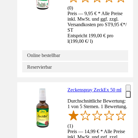
(
0
)
Preis — 9,95 € * Alle Preise
inkl. MwSt. und ggf. zzgl.
Versandkosten pro ST
9,95 €
*
/
ST
Entspricht 199,00 € pro
l
(
199,00 €
/
l
)
Online bestellbar
Reservierbar
Zeckenspray ZeckEx 50 ml
Durchschnittliche Bewertung:
1 von 5 Sternen. 1 Bewertung.
(
1
)
Preis — 14,99 € * Alle Preise
inkl. MwSt. und ggf. zzgl.