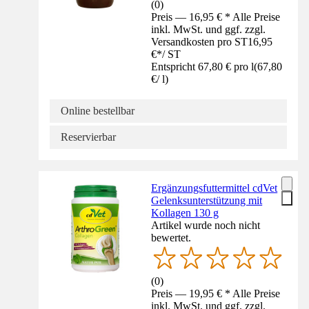
(
0
)
Preis — 16,95 € * Alle Preise
inkl. MwSt. und ggf. zzgl.
Versandkosten pro ST
16,95
€
*
/
ST
Entspricht 67,80 € pro l
(
67,80
€
/
l
)
Online bestellbar
Reservierbar
Ergänzungsfuttermittel cdVet
Gelenksunterstützung mit
Kollagen 130 g
Artikel wurde noch nicht
bewertet.
(
0
)
Preis — 19,95 € * Alle Preise
inkl. MwSt. und ggf. zzgl.