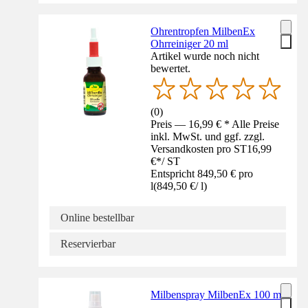
Ohrentropfen MilbenEx
Ohrreiniger 20 ml
Artikel wurde noch nicht
bewertet.
(
0
)
Preis — 16,99 € * Alle Preise
inkl. MwSt. und ggf. zzgl.
Versandkosten pro ST
16,99
€
*
/
ST
Entspricht 849,50 € pro
l
(
849,50 €
/
l
)
Online bestellbar
Reservierbar
Milbenspray MilbenEx 100 ml