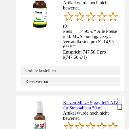
Artikel wurde noch nicht
bewertet.
(
0
)
Preis — 14,95 € * Alle Preise
inkl. MwSt. und ggf. zzgl.
Versandkosten pro ST
14,95
€
*
/
ST
Entspricht 747,50 € pro
l
(
747,50 €
/
l
)
Online bestellbar
Reservierbar
Katzen Minze Spray feliTATZ
für Stressabbau 50 ml
Artikel wurde noch nicht
bewertet.