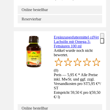
Online bestellbar
Reservierbar
Ergänzungsfuttermittel cdVet
Lachsöln mit Omega-3-
Fettsäuren 100 ml
Artikel wurde noch nicht
bewertet.
(
0
)
Preis — 5,95 € * Alle Preise
inkl. MwSt. und ggf. zzgl.
Versandkosten pro ST
5,95 €
*
/
ST
Entspricht 59,50 € pro l
(
59,50
€
/
l
)
Online bestellbar