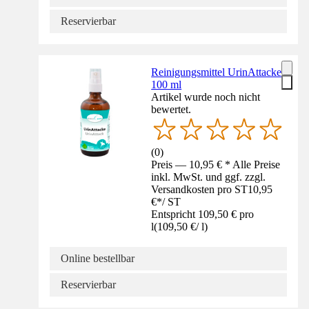
Reservierbar
Reinigungsmittel UrinAttacke
100 ml
Artikel wurde noch nicht
bewertet.
(
0
)
Preis — 10,95 € * Alle Preise
inkl. MwSt. und ggf. zzgl.
Versandkosten pro ST
10,95
€
*
/
ST
Entspricht 109,50 € pro
l
(
109,50 €
/
l
)
Online bestellbar
Reservierbar