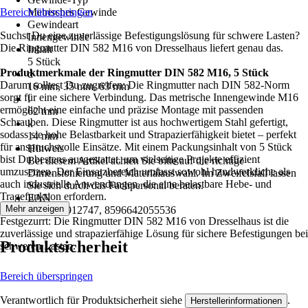
Bereich überspringen
Metrisches Gewinde
Gewindeart
Suchst Du eine zuverlässige Befestigungslösung für schwere Lasten?
Innengewinde
Die Ringmutter DIN 582 M16 von Dresselhaus liefert genau das.
Inhalt
5 Stück
Produktmerkmale der Ringmutter DIN 582 M16, 5 Stück
d
Darum solltest Du zugreifen: Die Ringmutter nach DIN 582-Norm
16 mm, 35 mm, 63 mm
sorgt für eine sichere Verbindung. Das metrische Innengewinde M16
l
ermöglicht eine einfache und präzise Montage mit passenden
62 mm
Schrauben. Diese Ringmutter ist aus hochwertigem Stahl gefertigt,
k
sodass sie hohe Belastbarkeit und Strapazierfähigkeit bietet – perfekt
14 mm
für anspruchsvolle Einsätze. Mit einem Packungsinhalt von 5 Stück
Hinweis
bist Du bestens ausgestattet, um vielseitige Projekte effizient
Bei diesem Artikel achten Sie bitte auf die richtige
umzusetzen. Der Einsatzbereich umfasst sowohl handwerkliche als
Dimensionierung und Materialauswahl. Im Zweifelsfall lassen
auch industrielle Anwendungen, die eine belastbare Hebe- und
Sie sich durch das Fachpersonal beraten.
Tragefunktion erfordern.
EAN
Mehr anzeigen
4026303912747, 8596642055536
Festgezurrt: Die Ringmutter DIN 582 M16 von Dresselhaus ist die
zuverlässige und strapazierfähige Lösung für sichere Befestigungen bei
Produktsicherheit
schweren Lasten.
Bereich überspringen
Verantwortlich für Produktsicherheit siehe
.
Herstellerinformationen