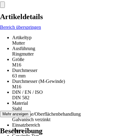
Artikeldetails
Bereich überspringen
Artikeltyp
Mutter
Ausführung
Ringmutter
Größe
M16
Durchmesser
63 mm
Durchmesser (M-Gewinde)
M16
DIN / EN / ISO
DIN 582
Material
Stahl
Oberfläche/Oberflächenbehandlung
Mehr anzeigen
Galvanisch verzinkt
Einsatzbereich
Beschreibung
Innen
Gewinde-Typ