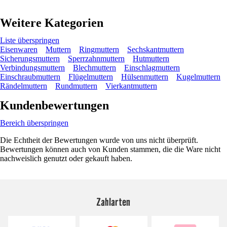
Weitere Kategorien
Liste überspringen
Eisenwaren
Muttern
Ringmuttern
Sechskantmuttern
Sicherungsmuttern
Sperrzahnmuttern
Hutmuttern
Verbindungsmuttern
Blechmuttern
Einschlagmuttern
Einschraubmuttern
Flügelmuttern
Hülsenmuttern
Kugelmuttern
Rändelmuttern
Rundmuttern
Vierkantmuttern
Kundenbewertungen
Bereich überspringen
Die Echtheit der Bewertungen wurde von uns nicht überprüft.
Bewertungen können auch von Kunden stammen, die die Ware nicht
nachweislich genutzt oder gekauft haben.
Zahlarten