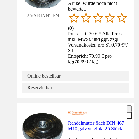
Artikel wurde noch nicht
bewertet.
2 VARIANTEN
(
0
)
Preis — 0,70 € * Alle Preise
inkl. MwSt. und ggf. zzgl.
Versandkosten pro ST
0,70 €
*
/
ST
Entspricht 70,99 € pro
kg
(
70,99 €
/
kg
)
Online bestellbar
Reservierbar
Rändelmutter flach DIN 467
M10 galv.verzinkt 25 Stück