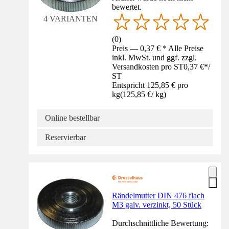
bewertet.
4 VARIANTEN
(
0
)
Preis — 0,37 € * Alle Preise
inkl. MwSt. und ggf. zzgl.
Versandkosten pro ST
0,37 €
*
/
ST
Entspricht 125,85 € pro
kg
(
125,85 €
/
kg
)
Online bestellbar
Reservierbar
Rändelmutter DIN 476 flach
M3 galv. verzinkt, 50 Stück
Durchschnittliche Bewertung: