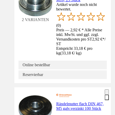
Artikel wurde noch nicht
bewertet.
2 VARIANTEN
(
0
)
Preis — 2,92 € * Alle Preise
inkl. MwSt. und ggf. zzgl.
Versandkosten pro ST
2,92 €
*
/
ST
Entspricht 33,18 € pro
kg
(
33,18 €
/
kg
)
Online bestellbar
Reservierbar
Rändelmutter flach DIN 467,
M5 galv.verzinkt 100 Stück