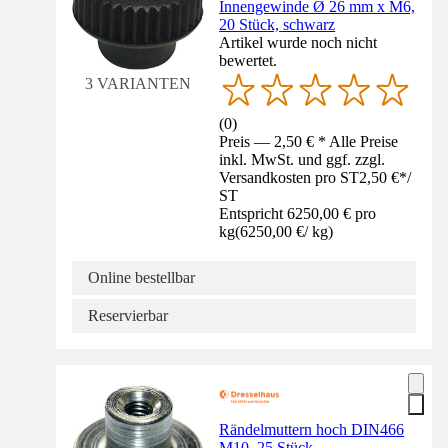
Innengewinde Ø 26 mm x M6,
20 Stück, schwarz
Artikel wurde noch nicht
bewertet.
3 VARIANTEN
(
0
)
Preis — 2,50 € * Alle Preise
inkl. MwSt. und ggf. zzgl.
Versandkosten pro ST
2,50 €
*
/
ST
Entspricht 6250,00 € pro
kg
(
6250,00 €
/
kg
)
Online bestellbar
Reservierbar
Rändelmuttern hoch DIN466
M10, 25 Stück