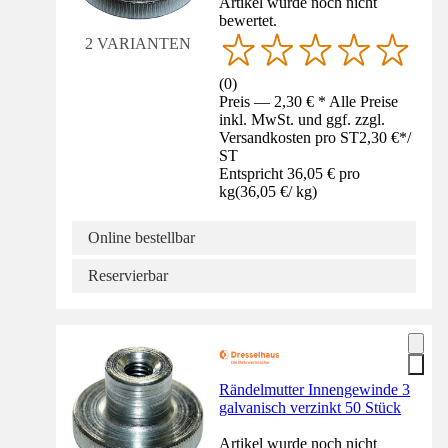
Artikel wurde noch nicht
bewertet.
2 VARIANTEN
(
0
)
Preis — 2,30 € * Alle Preise
inkl. MwSt. und ggf. zzgl.
Versandkosten pro ST
2,30 €
*
/
ST
Entspricht 36,05 € pro
kg
(
36,05 €
/
kg
)
Online bestellbar
Reservierbar
Rändelmutter Innengewinde 3
galvanisch verzinkt 50 Stück
Artikel wurde noch nicht