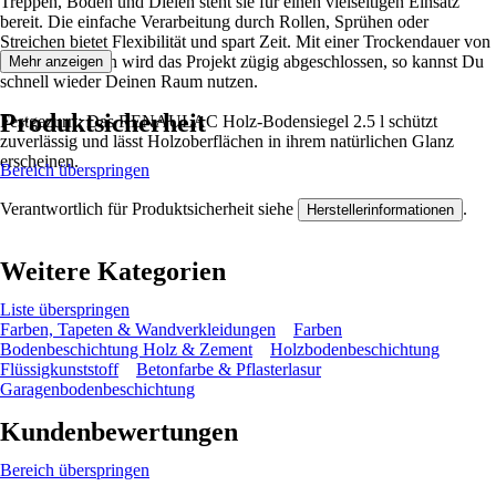
Treppen, Böden und Dielen steht sie für einen vielseitigen Einsatz
bereit. Die einfache Verarbeitung durch Rollen, Sprühen oder
Streichen bietet Flexibilität und spart Zeit. Mit einer Trockendauer von
etwa 12 Stunden wird das Projekt zügig abgeschlossen, so kannst Du
Mehr anzeigen
schnell wieder Deinen Raum nutzen.
Produktsicherheit
Festgezurrt: Das RENAULAC Holz-Bodensiegel 2.5 l schützt
zuverlässig und lässt Holzoberflächen in ihrem natürlichen Glanz
erscheinen.
Bereich überspringen
Verantwortlich für Produktsicherheit siehe
.
Herstellerinformationen
Weitere Kategorien
Liste überspringen
Farben, Tapeten & Wandverkleidungen
Farben
Bodenbeschichtung Holz & Zement
Holzbodenbeschichtung
Flüssigkunststoff
Betonfarbe & Pflasterlasur
Garagenbodenbeschichtung
Kundenbewertungen
Bereich überspringen