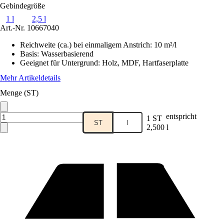
Gebindegröße
1 l
2,5 l
Art.-Nr.
10667040
Reichweite (ca.) bei einmaligem Anstrich
:
10 m²/l
Basis
:
Wasserbasierend
Geeignet für Untergrund
:
Holz, MDF, Hartfaserplatte
Mehr Artikeldetails
Menge (ST)
entspricht
1 ST
ST
l
2,500 l