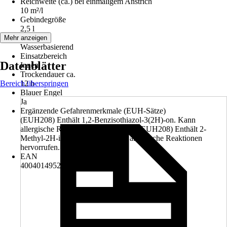
Reichweite (ca.) bei einmaligem Anstrich
10 m²/l
Gebindegröße
2,5 l
Basis
Mehr anzeigen
Wasserbasierend
Einsatzbereich
Datenblätter
Innen
Trockendauer ca.
Bereich überspringen
12 h
Blauer Engel
Ja
Ergänzende Gefahrenmerkmale (EUH-Sätze)
(EUH208) Enthält 1,2-Benzisothiazol-3(2H)-on. Kann
allergische Reaktionen hervorrufen., (EUH208) Enthält 2-
Methyl-2H-isothiazol-3-on. Kann allergische Reaktionen
hervorrufen.
EAN
4004014952139