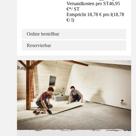
Versandkosten pro ST
46,95
€
*
/
ST
Entspricht 18,78 € pro l
(
18,78
€
/
l
)
Online bestellbar
Reservierbar
Ratgeber