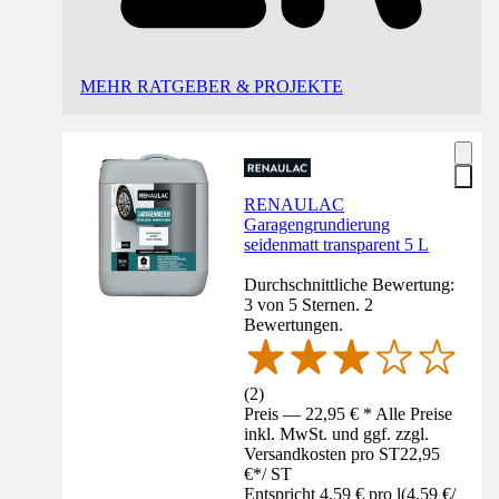
MEHR RATGEBER & PROJEKTE
RENAULAC
Garagengrundierung
seidenmatt transparent 5 L
Durchschnittliche Bewertung:
3 von 5 Sternen. 2
Bewertungen.
(
2
)
Preis — 22,95 € * Alle Preise
inkl. MwSt. und ggf. zzgl.
Versandkosten pro ST
22,95
€
*
/
ST
Entspricht 4,59 € pro l
(
4,59 €
/