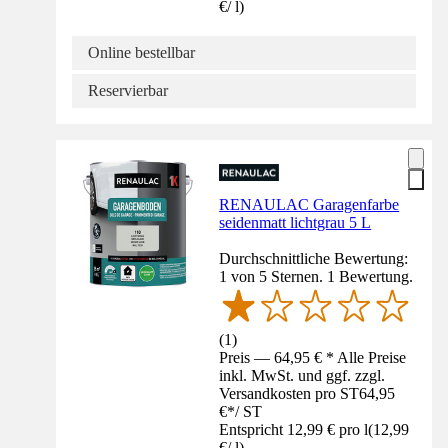
€
/
l
)
Online bestellbar
Reservierbar
RENAULAC Garagenfarbe
seidenmatt lichtgrau 5 L
Durchschnittliche Bewertung:
1 von 5 Sternen. 1 Bewertung.
(
1
)
Preis — 64,95 € * Alle Preise
inkl. MwSt. und ggf. zzgl.
Versandkosten pro ST
64,95
€
*
/
ST
Entspricht 12,99 € pro l
(
12,99
€
/
l
)