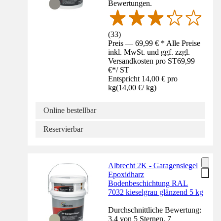
Bewertungen.
(
33
)
Preis — 69,99 € * Alle Preise
inkl. MwSt. und ggf. zzgl.
Versandkosten pro ST
69,99
€
*
/
ST
Entspricht 14,00 € pro
kg
(
14,00 €
/
kg
)
Online bestellbar
Reservierbar
Albrecht 2K - Garagensiegel
Epoxidharz
Bodenbeschichtung RAL
7032 kieselgrau glänzend 5 kg
Durchschnittliche Bewertung:
3.4 von 5 Sternen. 7