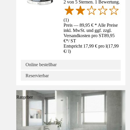
2 von 5 Sternen. 1 Bewertung.
(
1
)
Preis — 89,95 € * Alle Preise
inkl. MwSt. und ggf. zzgl.
Versandkosten pro ST
89,95
€
*
/
ST
Entspricht 17,99 € pro l
(
17,99
€
/
l
)
Online bestellbar
Reservierbar
Ratgeber