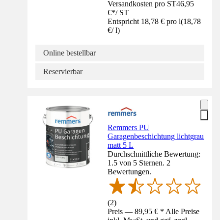
Versandkosten pro ST
46,95
€
*
/
ST
Entspricht 18,78 € pro l
(
18,78
€
/
l
)
Online bestellbar
Reservierbar
Remmers PU
Garagenbeschichtung lichtgrau
matt 5 L
Durchschnittliche Bewertung:
1.5 von 5 Sternen. 2
Bewertungen.
(
2
)
Preis — 89,95 € * Alle Preise