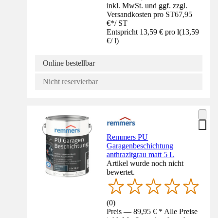
inkl. MwSt. und ggf. zzgl.
Versandkosten pro ST
67,95
€
*
/
ST
Entspricht 13,59 € pro l
(
13,59
€
/
l
)
Online bestellbar
Nicht reservierbar
Remmers PU
Garagenbeschichtung
anthrazitgrau matt 5 L
Artikel wurde noch nicht
bewertet.
(
0
)
Preis — 89,95 € * Alle Preise