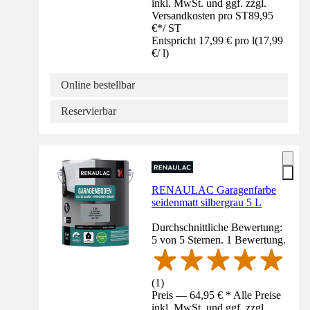
inkl. MwSt. und ggf. zzgl.
Versandkosten pro ST
89,95
€
*
/
ST
Entspricht 17,99 € pro l
(
17,99
€
/
l
)
Online bestellbar
Reservierbar
RENAULAC Garagenfarbe
seidenmatt silbergrau 5 L
Durchschnittliche Bewertung:
5 von 5 Sternen. 1 Bewertung.
(
1
)
Preis — 64,95 € * Alle Preise
inkl. MwSt. und ggf. zzgl.