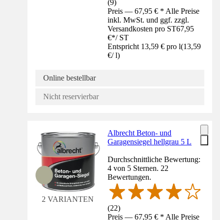
(
9
)
Preis — 67,95 € * Alle Preise
inkl. MwSt. und ggf. zzgl.
Versandkosten pro ST
67,95
€
*
/
ST
Entspricht 13,59 € pro l
(
13,59
€
/
l
)
Online bestellbar
Nicht reservierbar
Albrecht Beton- und
Garagensiegel hellgrau 5 L
Durchschnittliche Bewertung:
4 von 5 Sternen. 22
Bewertungen.
2 VARIANTEN
(
22
)
Preis — 67,95 € * Alle Preise