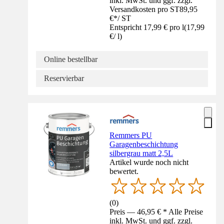
inkl. MwSt. und ggf. zzgl.
Versandkosten pro ST
89,95
€
*
/
ST
Entspricht 17,99 € pro l
(
17,99
€
/
l
)
Online bestellbar
Reservierbar
Remmers PU
Garagenbeschichtung
silbergrau matt 2,5L
Artikel wurde noch nicht
bewertet.
(
0
)
Preis — 46,95 € * Alle Preise
inkl. MwSt. und ggf. zzgl.