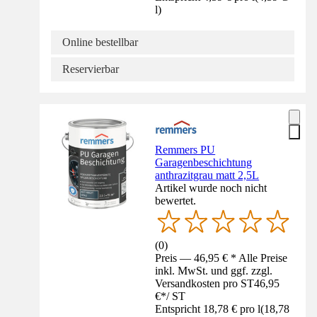
l
)
Online bestellbar
Reservierbar
Remmers PU
Garagenbeschichtung
anthrazitgrau matt 2,5L
Artikel wurde noch nicht
bewertet.
(
0
)
Preis — 46,95 € * Alle Preise
inkl. MwSt. und ggf. zzgl.
Versandkosten pro ST
46,95
€
*
/
ST
Entspricht 18,78 € pro l
(
18,78