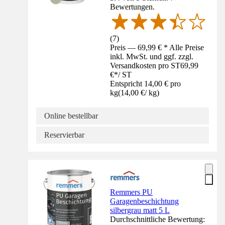
Bewertungen.
(
7
)
Preis — 69,99 € * Alle Preise
inkl. MwSt. und ggf. zzgl.
Versandkosten pro ST
69,99
€
*
/
ST
Entspricht 14,00 € pro
kg
(
14,00 €
/
kg
)
Online bestellbar
Reservierbar
Remmers PU
Garagenbeschichtung
silbergrau matt 5 L
Durchschnittliche Bewertung: