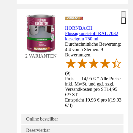
HORNBACH
Flüssigkunststoff RAL 7032
kieselgrau 750 ml
Durchschnittliche Bewertung:
4.4 von 5 Sternen. 9
Bewertungen.
2 VARIANTEN
(
9
)
Preis — 14,95 € * Alle Preise
inkl. MwSt. und ggf. zzgl.
Versandkosten pro ST
14,95
€
*
/
ST
Entspricht 19,93 € pro l
(
19,93
€
/
l
)
Online bestellbar
Reservierbar