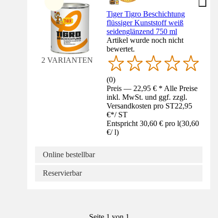
Tiger Tigro Beschichtung
flüssiger Kunststoff weiß
seidenglänzend 750 ml
Artikel wurde noch nicht
bewertet.
2 VARIANTEN
(
0
)
Preis — 22,95 € * Alle Preise
inkl. MwSt. und ggf. zzgl.
Versandkosten pro ST
22,95
€
*
/
ST
Entspricht 30,60 € pro l
(
30,60
€
/
l
)
Online bestellbar
Reservierbar
Seite 1 von 1