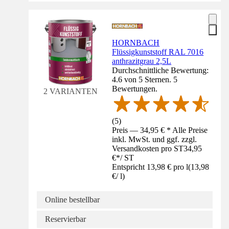
HORNBACH
Flüssigkunststoff RAL 7016
anthrazitgrau 2,5L
Durchschnittliche Bewertung:
4.6 von 5 Sternen. 5
Bewertungen.
2 VARIANTEN
(
5
)
Preis — 34,95 € * Alle Preise
inkl. MwSt. und ggf. zzgl.
Versandkosten pro ST
34,95
€
*
/
ST
Entspricht 13,98 € pro l
(
13,98
€
/
l
)
Online bestellbar
Reservierbar