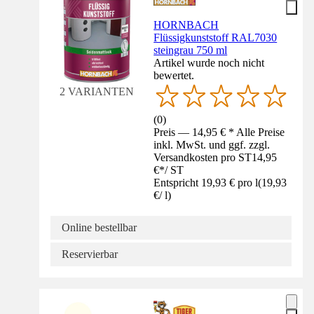
HORNBACH
Flüssigkunststoff RAL7030
steingrau 750 ml
Artikel wurde noch nicht
bewertet.
2 VARIANTEN
(
0
)
Preis — 14,95 € * Alle Preise
inkl. MwSt. und ggf. zzgl.
Versandkosten pro ST
14,95
€
*
/
ST
Entspricht 19,93 € pro l
(
19,93
€
/
l
)
Online bestellbar
Reservierbar