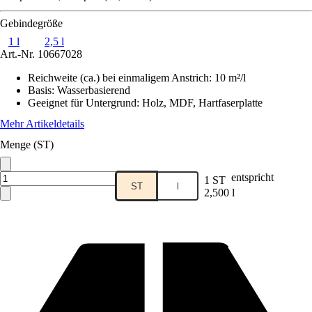
Gebindegröße
1 l
2,5 l
Art.-Nr.
10667028
Reichweite (ca.) bei einmaligem Anstrich
:
10 m²/l
Basis
:
Wasserbasierend
Geeignet für Untergrund
:
Holz, MDF, Hartfaserplatte
Mehr Artikeldetails
Menge (ST)
entspricht
1 ST
ST
l
2,500 l