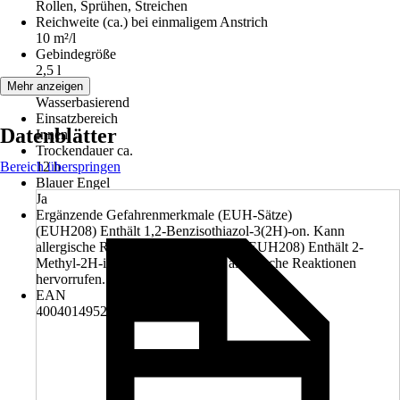
Rollen, Sprühen, Streichen
Reichweite (ca.) bei einmaligem Anstrich
10 m²/l
Gebindegröße
2,5 l
Basis
Mehr anzeigen
Wasserbasierend
Einsatzbereich
Datenblätter
Innen
Trockendauer ca.
Bereich überspringen
12 h
Blauer Engel
Ja
Ergänzende Gefahrenmerkmale (EUH-Sätze)
(EUH208) Enthält 1,2-Benzisothiazol-3(2H)-on. Kann
allergische Reaktionen hervorrufen., (EUH208) Enthält 2-
Methyl-2H-isothiazol-3-on. Kann allergische Reaktionen
hervorrufen.
EAN
4004014952122