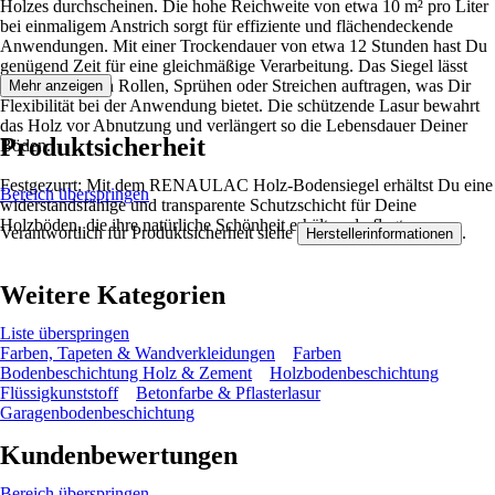
Holzes durchscheinen. Die hohe Reichweite von etwa 10 m² pro Liter
bei einmaligem Anstrich sorgt für effiziente und flächendeckende
Anwendungen. Mit einer Trockendauer von etwa 12 Stunden hast Du
genügend Zeit für eine gleichmäßige Verarbeitung. Das Siegel lässt
sich leicht durch Rollen, Sprühen oder Streichen auftragen, was Dir
Mehr anzeigen
Flexibilität bei der Anwendung bietet. Die schützende Lasur bewahrt
das Holz vor Abnutzung und verlängert so die Lebensdauer Deiner
Produktsicherheit
Böden.
Festgezurrt: Mit dem RENAULAC Holz-Bodensiegel erhältst Du eine
Bereich überspringen
widerstandsfähige und transparente Schutzschicht für Deine
Holzböden, die ihre natürliche Schönheit erhält und pflegt.
Verantwortlich für Produktsicherheit siehe
.
Herstellerinformationen
Weitere Kategorien
Liste überspringen
Farben, Tapeten & Wandverkleidungen
Farben
Bodenbeschichtung Holz & Zement
Holzbodenbeschichtung
Flüssigkunststoff
Betonfarbe & Pflasterlasur
Garagenbodenbeschichtung
Kundenbewertungen
Bereich überspringen