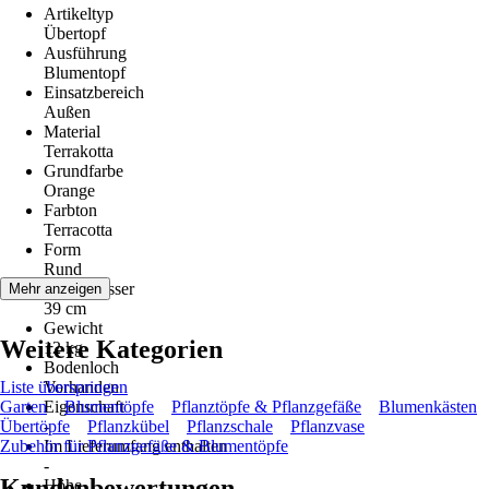
Artikeltyp
Übertopf
Ausführung
Blumentopf
Einsatzbereich
Außen
Material
Terrakotta
Grundfarbe
Orange
Farbton
Terracotta
Form
Rund
Durchmesser
Mehr anzeigen
39 cm
Gewicht
Weitere Kategorien
12 kg
Bodenloch
Liste überspringen
Vorhanden
Garten
Eigenschaft
Blumentöpfe
Pflanztöpfe & Pflanzgefäße
Blumenkästen
Übertöpfe
-
Pflanzkübel
Pflanzschale
Pflanzvase
Zubehör für Pflanzgefäße & Blumentöpfe
Im Lieferumfang enthalten
-
Kundenbewertungen
Höhe