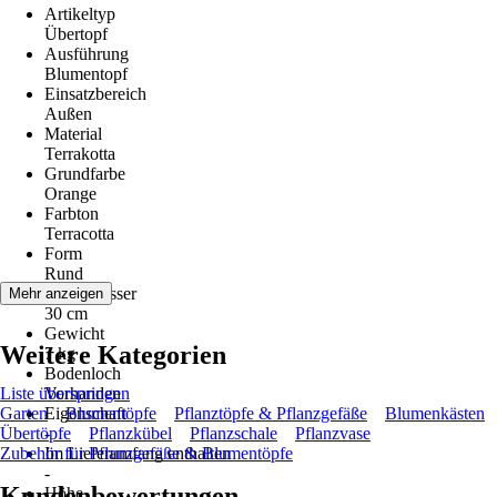
Artikeltyp
Übertopf
Ausführung
Blumentopf
Einsatzbereich
Außen
Material
Terrakotta
Grundfarbe
Orange
Farbton
Terracotta
Form
Rund
Durchmesser
Mehr anzeigen
30 cm
Gewicht
Weitere Kategorien
7 kg
Bodenloch
Liste überspringen
Vorhanden
Garten
Eigenschaft
Blumentöpfe
Pflanztöpfe & Pflanzgefäße
Blumenkästen
Übertöpfe
-
Pflanzkübel
Pflanzschale
Pflanzvase
Zubehör für Pflanzgefäße & Blumentöpfe
Im Lieferumfang enthalten
-
Kundenbewertungen
Höhe