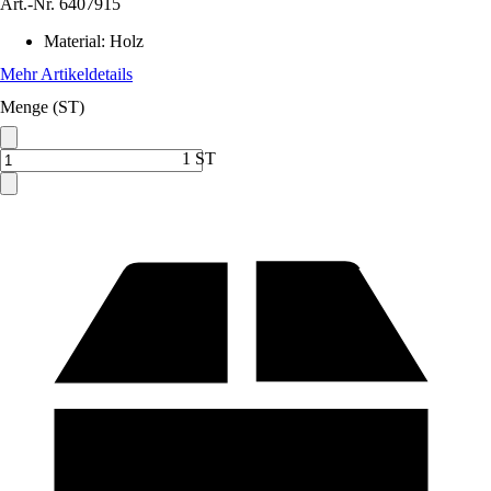
Art.-Nr.
6407915
Material
:
Holz
Mehr Artikeldetails
Menge (ST)
1 ST