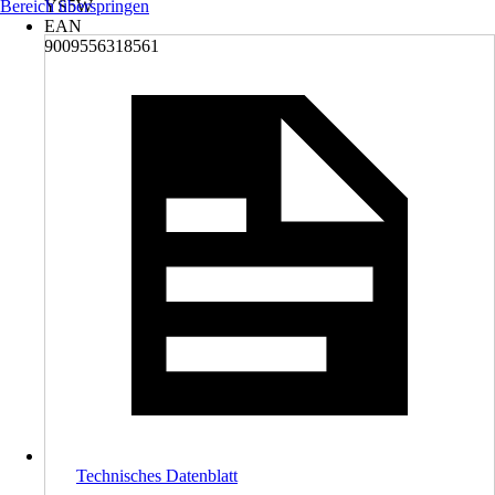
Bereich überspringen
YS5W
EAN
9009556318561
Technisches Datenblatt