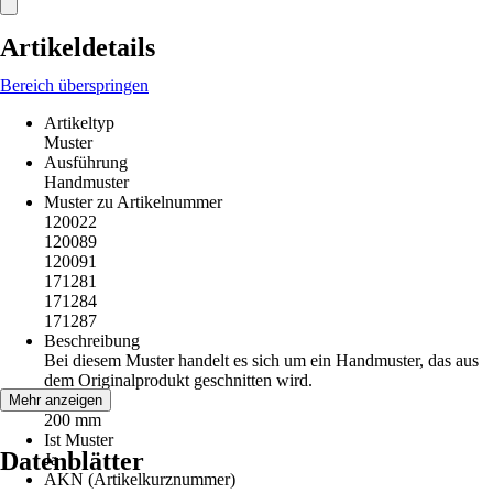
Artikeldetails
Bereich überspringen
Artikeltyp
Muster
Ausführung
Handmuster
Muster zu Artikelnummer
120022
120089
120091
171281
171284
171287
Beschreibung
Bei diesem Muster handelt es sich um ein Handmuster, das aus
dem Originalprodukt geschnitten wird.
Breite
Mehr anzeigen
200 mm
Ist Muster
Datenblätter
Ja
AKN (Artikelkurznummer)