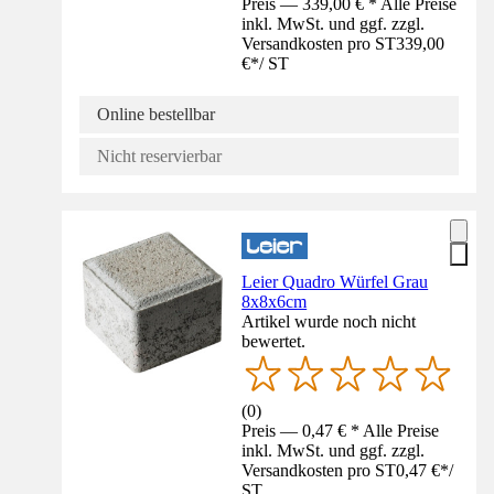
Preis — 339,00 € * Alle Preise
inkl. MwSt. und ggf. zzgl.
Versandkosten pro ST
339,00
€
*
/
ST
Online bestellbar
Nicht reservierbar
Leier Quadro Würfel Grau
8x8x6cm
Artikel wurde noch nicht
bewertet.
(
0
)
Preis — 0,47 € * Alle Preise
inkl. MwSt. und ggf. zzgl.
Versandkosten pro ST
0,47 €
*
/
ST