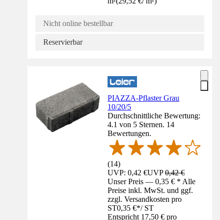
m²
(
29,52 €
/
m²
)
Nicht online bestellbar
Reservierbar
PIAZZA-Pflaster Grau
10/20/5
Durchschnittliche Bewertung:
4.1 von 5 Sternen. 14
Bewertungen.
(
14
)
UVP: 0,42 €
UVP
0,42 €
Unser Preis — 0,35 € * Alle
Preise inkl. MwSt. und ggf.
zzgl. Versandkosten pro
ST
0,35 €
*
/
ST
Entspricht 17,50 € pro