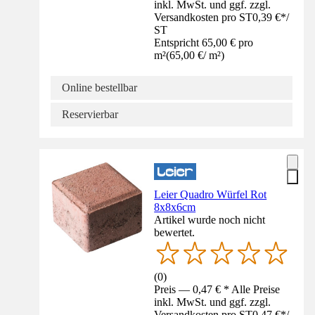
inkl. MwSt. und ggf. zzgl.
Versandkosten pro ST
0,39 €
*
/
ST
Entspricht 65,00 € pro
m²
(
65,00 €
/
m²
)
Online bestellbar
Reservierbar
Leier Quadro Würfel Rot
8x8x6cm
Artikel wurde noch nicht
bewertet.
(
0
)
Preis — 0,47 € * Alle Preise
inkl. MwSt. und ggf. zzgl.
Versandkosten pro ST
0,47 €
*
/