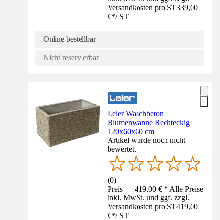
Versandkosten pro ST
339,00
€
*
/
ST
Online bestellbar
Nicht reservierbar
Leier Waschbeton
Blumenwanne Rechteckig
120x60x60 cm
Artikel wurde noch nicht
bewertet.
(
0
)
Preis — 419,00 € * Alle Preise
inkl. MwSt. und ggf. zzgl.
Versandkosten pro ST
419,00
€
*
/
ST