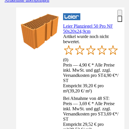
Artikelliste überspringen
Leier Planziegel 50 Pro NF
50x20x24,9cm
Artikel wurde noch nicht
bewertet.
(
0
)
Preis — 4,90 € * Alle Preise
inkl. MwSt. und ggf. zzgl.
Versandkosten pro ST
4,90 €
*
/
ST
Entspricht 39,20 € pro
m²
(
39,20 €
/
m²
)
Bei Abnahme von 48 ST:
Preis — 3,69 € * Alle Preise
inkl. MwSt. und ggf. zzgl.
Versandkosten pro ST
3,69 €
*
/
ST
Entspricht 29,52 € pro