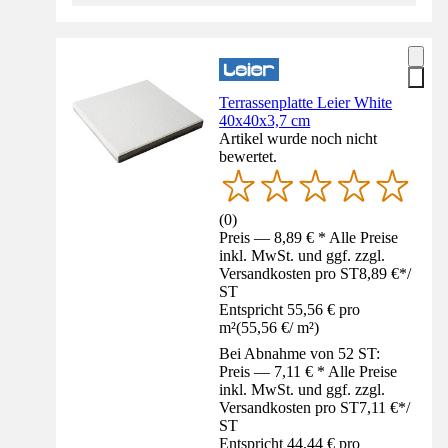
Terrassenplatte Leier White
40x40x3,7 cm
Artikel wurde noch nicht
bewertet.
(
0
)
Preis — 8,89 € * Alle Preise
inkl. MwSt. und ggf. zzgl.
Versandkosten pro ST
8,89 €
*
/
ST
Entspricht 55,56 € pro
m²
(
55,56 €
/
m²
)
Bei Abnahme von 52 ST:
Preis — 7,11 € * Alle Preise
inkl. MwSt. und ggf. zzgl.
Versandkosten pro ST
7,11 €
*
/
ST
Entspricht 44,44 € pro