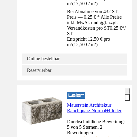
m²
(
17,50 €
/
m²
)
Bei Abnahme von 432 ST:
Preis — 0,25 € * Alle Preise
inkl. MwSt. und ggf. zzgl.
Versandkosten pro ST
0,25 €
*
/
ST
Entspricht 12,50 € pro
m²
(
12,50 €
/
m²
)
Online bestellbar
Reservierbar
Mauerstein Architektur
Rauchquarz Normal+Pfeiler
Durchschnittliche Bewertung:
5 von 5 Sternen. 2
Bewertungen.