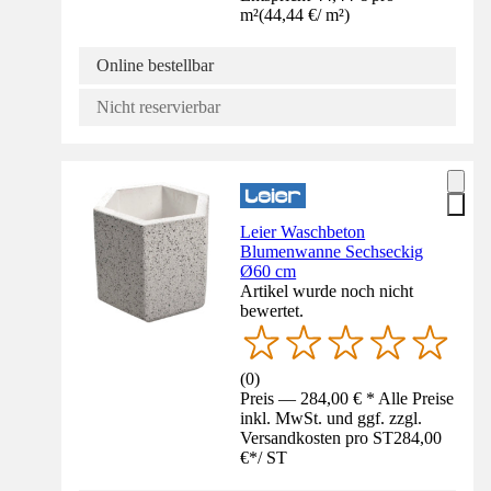
m²
(
44,44 €
/
m²
)
Online bestellbar
Nicht reservierbar
Leier Waschbeton
Blumenwanne Sechseckig
Ø60 cm
Artikel wurde noch nicht
bewertet.
(
0
)
Preis — 284,00 € * Alle Preise
inkl. MwSt. und ggf. zzgl.
Versandkosten pro ST
284,00
€
*
/
ST