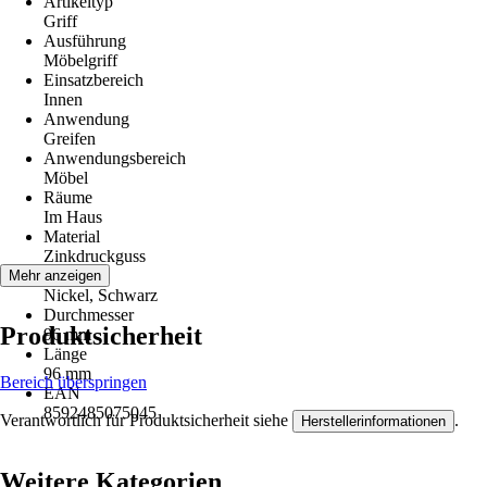
Artikeltyp
Griff
Ausführung
Möbelgriff
Einsatzbereich
Innen
Anwendung
Greifen
Anwendungsbereich
Möbel
Räume
Im Haus
Material
Zinkdruckguss
Farbton
Mehr anzeigen
Nickel, Schwarz
Durchmesser
Produktsicherheit
96 mm
Länge
96 mm
Bereich überspringen
EAN
8592485075045
Verantwortlich für Produktsicherheit siehe
.
Herstellerinformationen
Weitere Kategorien