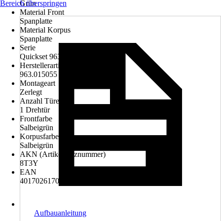
Bereich überspringen
Grün
Material Front
Spanplatte
Material Korpus
Spanplatte
Serie
Quickset 963
Herstellerartikelnummer
963.015055
Montageart
Zerlegt
Anzahl Türen
1 Drehtür
Frontfarbe
Salbeigrün
Korpusfarbe
Salbeigrün
AKN (Artikelkurznummer)
8T3Y
EAN
4017026170125
Aufbauanleitung