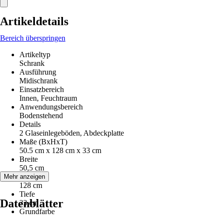
Artikeldetails
Bereich überspringen
Artikeltyp
Schrank
Ausführung
Midischrank
Einsatzbereich
Innen, Feuchtraum
Anwendungsbereich
Bodenstehend
Details
2 Glaseinlegeböden, Abdeckplatte
Maße (BxHxT)
50.5 cm x 128 cm x 33 cm
Breite
50,5 cm
Höhe
Mehr anzeigen
128 cm
Tiefe
Datenblätter
33 cm
Grundfarbe