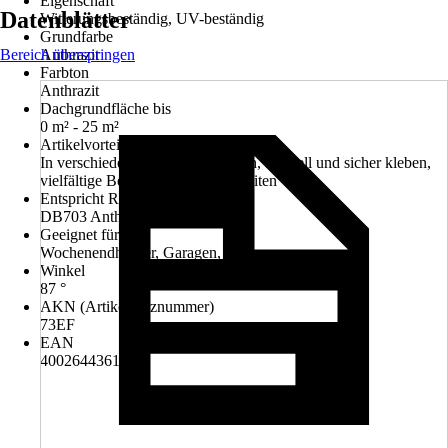
Eigenschaft
Datenblätter
Witterungsbeständig, UV-beständig
Grundfarbe
Bereich überspringen
Anthrazit
Farbton
Anthrazit
Dachgrundfläche bis
0 m² - 25 m²
Artikelvorteil
In verschiedenen Farben erhältlich, Schnell und sicher kleben,
vielfältige Befestigungsmöglichkeiten
Entspricht RAL-Farbton
DB703 Anthrazit-metallic
Geeignet für
Wochenendhäuser, Garagen, Balkone
Winkel
87 °
AKN (Artikelkurznummer)
73EF
EAN
4002644361062