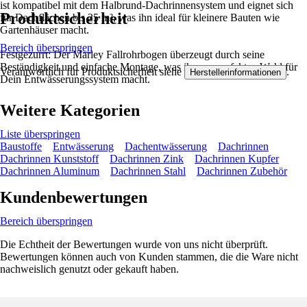
ist kompatibel mit dem Halbrund-Dachrinnensystem und eignet sich
Produktsicherheit
für Dachflächen bis 25 m², was ihn ideal für kleinere Bauten wie
Gartenhäuser macht.
Bereich überspringen
Festgezurrt: Der Marley Fallrohrbogen überzeugt durch seine
Beständigkeit und einfache Montage, was ihn zur perfekten Wahl für
Verantwortlich für Produktsicherheit siehe
.
Herstellerinformationen
Dein Entwässerungssystem macht.
Weitere Kategorien
Liste überspringen
Baustoffe
Entwässerung
Dachentwässerung
Dachrinnen
Dachrinnen Kunststoff
Dachrinnen Zink
Dachrinnen Kupfer
Dachrinnen Aluminum
Dachrinnen Stahl
Dachrinnen Zubehör
Kundenbewertungen
Bereich überspringen
Die Echtheit der Bewertungen wurde von uns nicht überprüft.
Bewertungen können auch von Kunden stammen, die die Ware nicht
nachweislich genutzt oder gekauft haben.