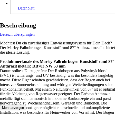
Datenblatt
Beschreibung
Bereich überspringen
Möchtest Du ein zuverlässiges Entwässerungssystem für Dein Dach?
Der Marley Fallrohrbogen Kunststoff rund 87° Anthrazit metallic bietet
die ideale Lösung.
Produktmerkmale des Marley Fallrohrbogen Kunststoff rund 87°
Anthrazit metallic DB703 NW 53 mm
Darum solltest Du zugreifen: Der Rohrbogen aus Polyvinylchlorid
(PVC) ist witterungs- und UV-beständig, was ihn besonders langlebig
macht. Diese Eigenschaften gewährleisten, dass der Bogen auch bei
intensiver Sonneneinstrahlung und widrigen Wetterbedingungen seine
Funktionalität behält. Mit einem Neigungswinkel von 87° ist er optimal
für die Ableitung von Regenwasser geeignet. Der Farbton Anthrazit
metallic fügt sich harmonisch in moderne Baukonzepte ein und passt
hervorragend zu Wochenendhäusern, Garagen und Balkonen. Die
einfache Steckmontage ermöglicht eine schnelle und unkomplizierte
Mehr anzeigen
Installation, was besonders für Heimwerker von Vorteil ist. Der Bogen