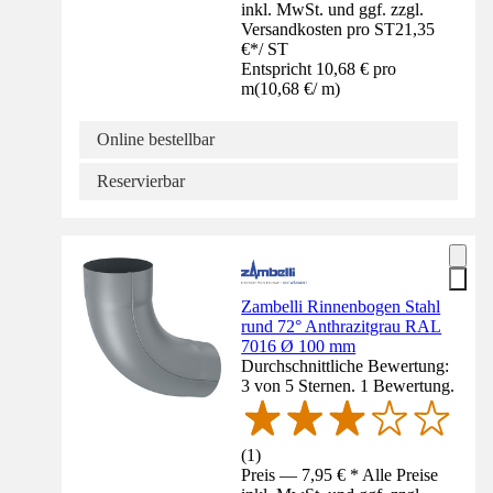
inkl. MwSt. und ggf. zzgl.
Versandkosten pro ST
21,35
€
*
/
ST
Entspricht 10,68 € pro
m
(
10,68 €
/
m
)
Online bestellbar
Reservierbar
Zambelli Rinnenbogen Stahl
rund 72° Anthrazitgrau RAL
7016 Ø 100 mm
Durchschnittliche Bewertung:
3 von 5 Sternen. 1 Bewertung.
(
1
)
Preis — 7,95 € * Alle Preise