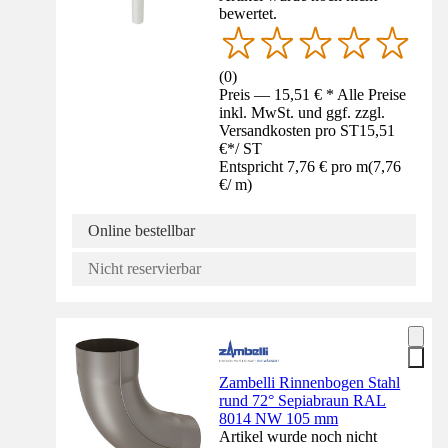
bewertet.
(
0
)
Preis — 15,51 € * Alle Preise
inkl. MwSt. und ggf. zzgl.
Versandkosten pro ST
15,51
€
*
/
ST
Entspricht 7,76 € pro m
(
7,76
€
/
m
)
Online bestellbar
Nicht reservierbar
Zambelli Rinnenbogen Stahl
rund 72° Sepiabraun RAL
8014 NW 105 mm
Artikel wurde noch nicht