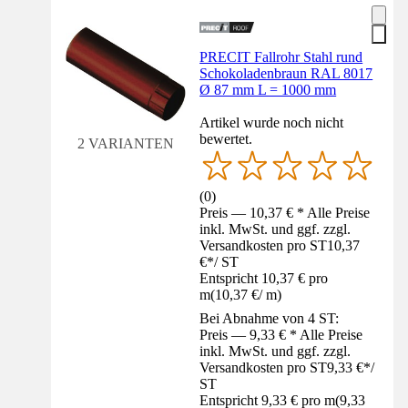
PRECIT Fallrohr Stahl rund
Schokoladenbraun RAL 8017
Ø 87 mm L = 1000 mm
Artikel wurde noch nicht
bewertet.
2 VARIANTEN
(
0
)
Preis — 10,37 € * Alle Preise
inkl. MwSt. und ggf. zzgl.
Versandkosten pro ST
10,37
€
*
/
ST
Entspricht 10,37 € pro
m
(
10,37 €
/
m
)
Bei Abnahme von 4 ST:
Preis — 9,33 € * Alle Preise
inkl. MwSt. und ggf. zzgl.
Versandkosten pro ST
9,33 €
*
/
ST
Entspricht 9,33 € pro m
(
9,33