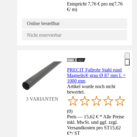
Entspricht 7,76 € pro m
(
7,76
€
/
m
)
Online bestellbar
Nicht reservierbar
PRECIT Fallrohr Stahl rund
Magnelis® grau Ø 87 mm L =
1000 mm
Artikel wurde noch nicht
bewertet.
3 VARIANTEN
(
0
)
Preis — 15,62 € * Alle Preise
inkl. MwSt. und ggf. zzgl.
Versandkosten pro ST
15,62
€
*
/
ST