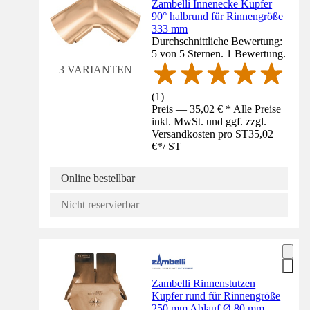
Zambelli Innenecke Kupfer
90° halbrund für Rinnengröße
333 mm
Durchschnittliche Bewertung:
5 von 5 Sternen. 1 Bewertung.
3 VARIANTEN
(
1
)
Preis — 35,02 € * Alle Preise
inkl. MwSt. und ggf. zzgl.
Versandkosten pro ST
35,02
€
*
/
ST
Online bestellbar
Nicht reservierbar
Zambelli Rinnenstutzen
Kupfer rund für Rinnengröße
250 mm Ablauf Ø 80 mm