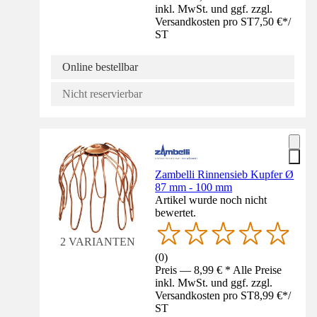
inkl. MwSt. und ggf. zzgl.
Versandkosten pro ST
7,50 €
*
/
ST
Online bestellbar
Nicht reservierbar
Zambelli Rinnensieb Kupfer Ø
87 mm - 100 mm
Artikel wurde noch nicht
bewertet.
2 VARIANTEN
(
0
)
Preis — 8,99 € * Alle Preise
inkl. MwSt. und ggf. zzgl.
Versandkosten pro ST
8,99 €
*
/
ST