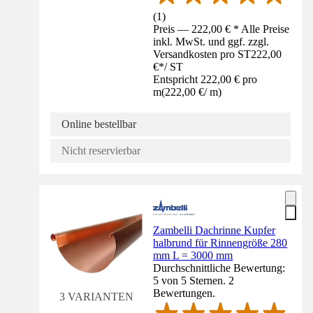
(
1
)
Preis — 222,00 € * Alle Preise
inkl. MwSt. und ggf. zzgl.
Versandkosten pro ST
222,00
€
*
/
ST
Entspricht 222,00 € pro
m
(
222,00 €
/
m
)
Online bestellbar
Nicht reservierbar
Zambelli Dachrinne Kupfer
halbrund für Rinnengröße 280
mm L = 3000 mm
Durchschnittliche Bewertung:
5 von 5 Sternen. 2
Bewertungen.
3 VARIANTEN