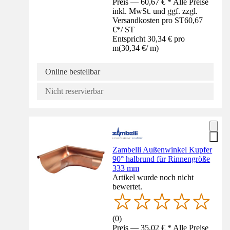
Preis — 60,67 € * Alle Preise
inkl. MwSt. und ggf. zzgl.
Versandkosten pro ST
60,67
€
*
/
ST
Entspricht 30,34 € pro
m
(
30,34 €
/
m
)
Online bestellbar
Nicht reservierbar
Zambelli Außenwinkel Kupfer
90° halbrund für Rinnengröße
333 mm
Artikel wurde noch nicht
bewertet.
(
0
)
Preis — 35,02 € * Alle Preise