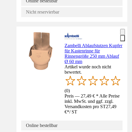
Online bestellbar
Nicht reservierbar
Zambelli Ablaufstutzen Kupfer
für Kastenrinne für
Rinnengröße 250 mm Ablauf
Ø 60 mm
Artikel wurde noch nicht
bewertet.
(
0
)
Preis — 27,49 € * Alle Preise
inkl. MwSt. und ggf. zzgl.
Versandkosten pro ST
27,49
€
*
/
ST
Online bestellbar