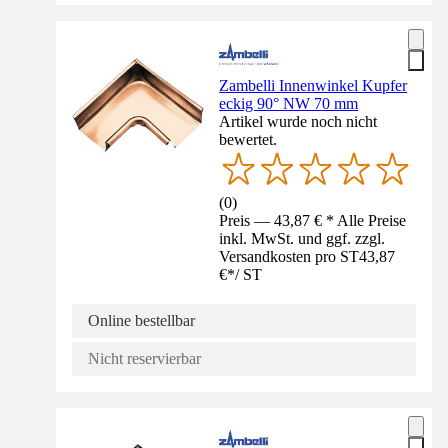
Zambelli Innenwinkel Kupfer
eckig 90° NW 70 mm
Artikel wurde noch nicht
bewertet.
(
0
)
Preis — 43,87 € * Alle Preise
inkl. MwSt. und ggf. zzgl.
Versandkosten pro ST
43,87
€
*
/
ST
Online bestellbar
Nicht reservierbar