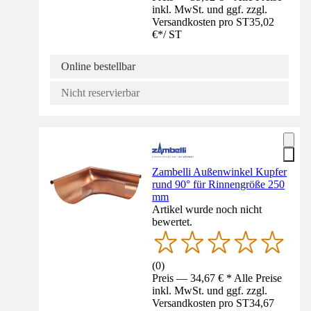
inkl. MwSt. und ggf. zzgl.
Versandkosten pro ST
35,02
€
*
/
ST
Online bestellbar
Nicht reservierbar
Zambelli Außenwinkel Kupfer
rund 90° für Rinnengröße 250
mm
Artikel wurde noch nicht
bewertet.
(
0
)
Preis — 34,67 € * Alle Preise
inkl. MwSt. und ggf. zzgl.
Versandkosten pro ST
34,67