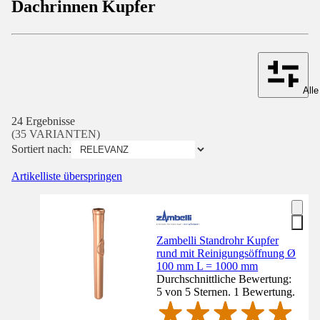
Dachrinnen Kupfer
Alle
24 Ergebnisse
(35 VARIANTEN)
Sortiert nach:
Artikelliste überspringen
Zambelli Standrohr Kupfer
rund mit Reinigungsöffnung Ø
100 mm L = 1000 mm
Durchschnittliche Bewertung:
5 von 5 Sternen. 1 Bewertung.