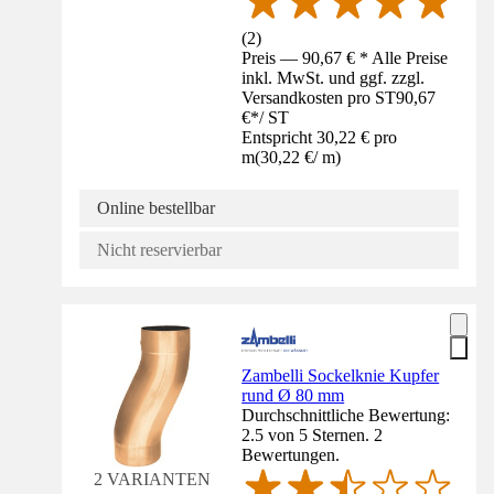
(
2
)
Preis — 90,67 € * Alle Preise
inkl. MwSt. und ggf. zzgl.
Versandkosten pro ST
90,67
€
*
/
ST
Entspricht 30,22 € pro
m
(
30,22 €
/
m
)
Online bestellbar
Nicht reservierbar
Zambelli Sockelknie Kupfer
rund Ø 80 mm
Durchschnittliche Bewertung:
2.5 von 5 Sternen. 2
Bewertungen.
2 VARIANTEN