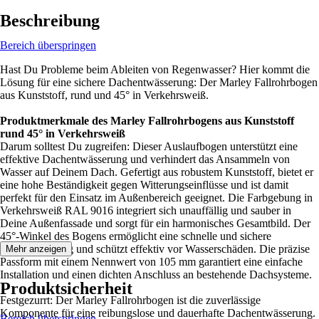
Beschreibung
Bereich überspringen
Hast Du Probleme beim Ableiten von Regenwasser? Hier kommt die
Lösung für eine sichere Dachentwässerung: Der Marley Fallrohrbogen
aus Kunststoff, rund und 45° in Verkehrsweiß.
Produktmerkmale des Marley Fallrohrbogens aus Kunststoff
rund 45° in Verkehrsweiß
Darum solltest Du zugreifen: Dieser Auslaufbogen unterstützt eine
effektive Dachentwässerung und verhindert das Ansammeln von
Wasser auf Deinem Dach. Gefertigt aus robustem Kunststoff, bietet er
eine hohe Beständigkeit gegen Witterungseinflüsse und ist damit
perfekt für den Einsatz im Außenbereich geeignet. Die Farbgebung in
Verkehrsweiß RAL 9016 integriert sich unauffällig und sauber in
Deine Außenfassade und sorgt für ein harmonisches Gesamtbild. Der
45°-Winkel des Bogens ermöglicht eine schnelle und sichere
Wasserableitung und schützt effektiv vor Wasserschäden. Die präzise
Mehr anzeigen
Passform mit einem Nennwert von 105 mm garantiert eine einfache
Installation und einen dichten Anschluss an bestehende Dachsysteme.
Produktsicherheit
Festgezurrt: Der Marley Fallrohrbogen ist die zuverlässige
Komponente für eine reibungslose und dauerhafte Dachentwässerung.
Bereich überspringen