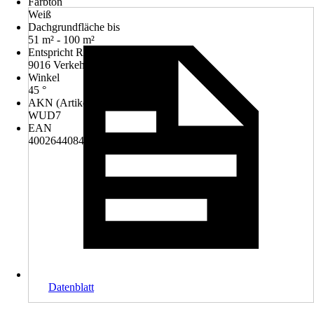
Farbton
Weiß
Dachgrundfläche bis
51 m² - 100 m²
Entspricht RAL-Farbton
9016 Verkehrsweiß
Winkel
45 °
AKN (Artikelkurznummer)
WUD7
EAN
4002644084206
Datenblatt