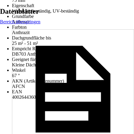
75 mm
Eigenschaft
Datenblätter
Witterungsbeständig, UV-beständig
Grundfarbe
Bereich überspringen
Anthrazit
Farbton
Anthrazit
Dachgrundfläche bis
25 m² - 51 m²
Entspricht RAL-Farbton
DB703 Anthrazit-metallic
Geeignet für
Kleine Dächer, Hausanbauten
Winkel
67 °
AKN (Artikelkurznummer)
AFCN
EAN
4002644360522