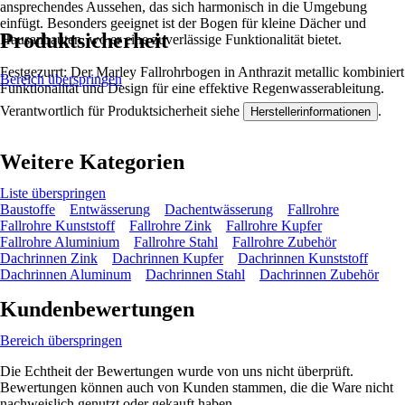
ansprechendes Aussehen, das sich harmonisch in die Umgebung
einfügt. Besonders geeignet ist der Bogen für kleine Dächer und
Produktsicherheit
Hausanbauten, wo er eine zuverlässige Funktionalität bietet.
Festgezurrt: Der Marley Fallrohrbogen in Anthrazit metallic kombiniert
Bereich überspringen
Funktionalität und Design für eine effektive Regenwasserableitung.
Verantwortlich für Produktsicherheit siehe
.
Herstellerinformationen
Weitere Kategorien
Liste überspringen
Baustoffe
Entwässerung
Dachentwässerung
Fallrohre
Fallrohre Kunststoff
Fallrohre Zink
Fallrohre Kupfer
Fallrohre Aluminium
Fallrohre Stahl
Fallrohre Zubehör
Dachrinnen Zink
Dachrinnen Kupfer
Dachrinnen Kunststoff
Dachrinnen Aluminum
Dachrinnen Stahl
Dachrinnen Zubehör
Kundenbewertungen
Bereich überspringen
Die Echtheit der Bewertungen wurde von uns nicht überprüft.
Bewertungen können auch von Kunden stammen, die die Ware nicht
nachweislich genutzt oder gekauft haben.