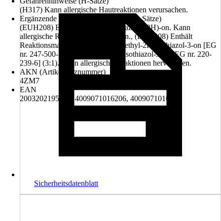
Gefahrenhinweise (H-Sätze)
(H317) Kann allergische Hautreaktionen verursachen.
Ergänzende Gefahrenmerkmale (EUH-Sätze)
(EUH208) Enthält 1,2-Benzisothiazol-3(2H)-on. Kann
allergische Reaktionen hervorrufen., (EUH208) Enthält
Reaktionsmasse aus: 5-Chlor-2-methyl-2H-isothiazol-3-on [EG
nr. 247-500-7] und 2-Methyl-2H-isothiazol-3-on [EG nr. 220-
239-6] (3:1). Kann allergische Reaktionen hervorrufen.
AKN (Artikelkurznummer)
4ZM7
EAN
2003202195008, 4009071016206, 4009071016220
Sicherheitsdatenblatt