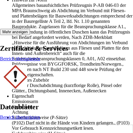
Allgemeines bauaufsichtliches Prüfzeugnis P-AB 046-03 der
MPA Braunschweig als Abdichtung im Verbund mit Fliesen-
und Plattenbelägen für Bauwerksabdichtungen entsprechend der
in der Bauregelliste A Teil 2, lfd. Nr. 1.10 genannten
Bauprodukte. Zugelassen für die Beanspruchungsklasse A1.,
Bei Anwendung in öffentlichen Duschen kann das Prüfzeugnis
Mehr anzeigen
bei Bedarf angefordert werden, Nach ZDB-Merkblatt
„Hinweise für die Ausführung von Abdichtungen im Verbund
Zertifikate & Services
mit Bekleidungen und Belägen aus Fliesen und Platten für den
Innen- und Außenbereich“ auch für die
Bereich überspringen
Feuchtigkeitsbeanspruchungsklassen 0, A01, A02 einsetzbar.
Prüfzeugnisse von BYGGFORSK, Trondheim/Norwegen.,
Prüfungen nach NT Build 230 und 448 sowie Prüfung der
Materialeigenschaften.
Benötigtes Zubehör
Rolle für Duschabdichtung (kurzflorige Rolle), Pinsel oder
Glätter., Dichtungsband, Innenecken, Außenecken
Eigenschaft
Emissionsarm
Datenblätter
Signalwort
Achtung
Bereich überspringen
Sicherheitshinweise (P-Sätze)
(P102) Darf nicht in die Hände von Kindern gelangen., (P103)
Vor Gebrauch Kennzeichnungsetikett lesen.