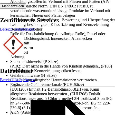
Abdichtungsstoffen im Verbund mit Fliesen und Platten (AIV-
F)., Europäische Norm: DIN EN 14891: Flüssig zu
Mehr anzeigen
verarbeitende wasserundurchlässige Produkte im Verbund mit
keramischen Fliesen und Plattenbelägen
Zertifikate & Services
Anforderungen, Prüfverfahren, Bewertung und Überprüfung der
Leis-tungsbeständigkeit, Klassifizierung und Kennzeichnung
Bereich überspringen
Benötigtes Zubehör
Rolle für Duschabdichtung (kurzflorige Rolle), Pinsel oder
Glätter., Dichtungsband, Innenecken, Außenecken
Eigenschaft
Emissionsarm
Signalwort
Achtung
Sicherheitshinweise (P-Sätze)
(P102) Darf nicht in die Hände von Kindern gelangen., (P103)
Datenblätter
Vor Gebrauch Kennzeichnungsetikett lesen.
Gefahrenhinweise (H-Sätze)
Bereich überspringen
(H317) Kann allergische Hautreaktionen verursachen.
Ergänzende Gefahrenmerkmale (EUH-Sätze)
(EUH208) Enthält 1,2-Benzisothiazol-3(2H)-on. Kann
allergische Reaktionen hervorrufen., (EUH208) Enthält
Reaktionsmasse aus: 5-Chlor-2-methyl-2H-isothiazol-3-on [EG
nr. 247-500-7] und 2-Methyl-2H-isothiazol-3-on [EG nr. 220-
239-6] (3:1). Kann allergische Reaktionen hervorrufen.
AKN (Artikelkurznummer)