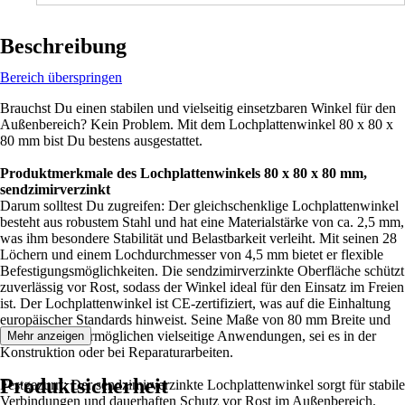
Beschreibung
Bereich überspringen
Brauchst Du einen stabilen und vielseitig einsetzbaren Winkel für den
Außenbereich? Kein Problem. Mit dem Lochplattenwinkel 80 x 80 x
80 mm bist Du bestens ausgestattet.
Produktmerkmale des Lochplattenwinkels 80 x 80 x 80 mm,
sendzimirverzinkt
Darum solltest Du zugreifen: Der gleichschenklige Lochplattenwinkel
besteht aus robustem Stahl und hat eine Materialstärke von ca. 2,5 mm,
was ihm besondere Stabilität und Belastbarkeit verleiht. Mit seinen 28
Löchern und einem Lochdurchmesser von 4,5 mm bietet er flexible
Befestigungsmöglichkeiten. Die sendzimirverzinkte Oberfläche schützt
zuverlässig vor Rost, sodass der Winkel ideal für den Einsatz im Freien
ist. Der Lochplattenwinkel ist CE-zertifiziert, was auf die Einhaltung
europäischer Standards hinweist. Seine Maße von 80 mm Breite und
80 mm Länge ermöglichen vielseitige Anwendungen, sei es in der
Mehr anzeigen
Konstruktion oder bei Reparaturarbeiten.
Produktsicherheit
Festgezurrt: Der sendzimirverzinkte Lochplattenwinkel sorgt für stabile
Verbindungen und dauerhaften Schutz vor Rost im Außenbereich.