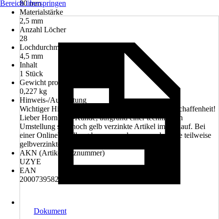
Bereich überspringen
80 mm
Materialstärke
2,5 mm
Anzahl Löcher
28
Lochdurchmesser
4,5 mm
Inhalt
1 Stück
Gewicht pro Stück
0,227 kg
Hinweis-/Ausstattung
Wichtiger Hinweis: Umstellung der Oberflächenbeschaffenheit!
Lieber Hornbach-Kunde, aufgrund einer technischen
Umstellung sind noch gelb verzinkte Artikel im Umlauf. Bei
einer Onlinebestellung kann es vorkommen, dass Sie teilweise
gelbverzinkte Artikel erhalten. CE-Kennzeichnung
AKN (Artikelkurznummer)
UZYE
EAN
2000739582004, 4004338330859
Dokument