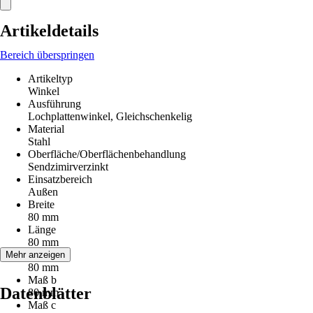
Artikeldetails
Bereich überspringen
Artikeltyp
Winkel
Ausführung
Lochplattenwinkel, Gleichschenkelig
Material
Stahl
Oberfläche/Oberflächenbehandlung
Sendzimirverzinkt
Einsatzbereich
Außen
Breite
80 mm
Länge
80 mm
Maß a
Mehr anzeigen
80 mm
Maß b
Datenblätter
80 mm
Maß c