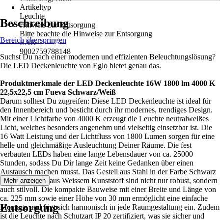
Artikeltyp
Leuchte
Beschreibung
Hinweis zur Entsorgung
Bitte beachte die Hinweise zur Entsorgung
Bereich überspringen
EAN
9002759788148
Suchst Du nach einer modernen und effizienten Beleuchtungslösung?
Die LED Deckenleuchte von Eglo bietet genau das.
Produktmerkmale der LED Deckenleuchte 16W 1800 lm 4000 K
22,5x22,5 cm Fueva Schwarz/Weiß
Darum solltest Du zugreifen: Diese LED Deckenleuchte ist ideal für
den Innenbereich und besticht durch ihr modernes, trendiges Design.
Mit einer Lichtfarbe von 4000 K erzeugt die Leuchte neutralweißes
Licht, welches besonders angenehm und vielseitig einsetzbar ist. Die
16 Watt Leistung und der Lichtfluss von 1800 Lumen sorgen für eine
helle und gleichmäßige Ausleuchtung Deiner Räume. Die fest
verbauten LEDs haben eine lange Lebensdauer von ca. 25000
Stunden, sodass Du Dir lange Zeit keine Gedanken über einen
Austausch machen musst. Das Gestell aus Stahl in der Farbe Schwarz
und der Schirm aus Weissem Kunststoff sind nicht nur robust, sondern
Mehr anzeigen
auch stilvoll. Die kompakte Bauweise mit einer Breite und Länge von
ca. 225 mm sowie einer Höhe von 30 mm ermöglicht eine einfache
Entsorgung
Montage und fügt sich harmonisch in jede Raumgestaltung ein. Zudem
ist die Leuchte nach Schutzart IP 20 zertifiziert, was sie sicher und