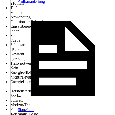
Aufbauanleitung
210 mm
Tiefe
30 mm
Anwendung
Funktionale Beleuchtung
Einsatzbereich
Innen
Serie
Fueva
Schutzart
IP 20
Gewicht
0,863 kg
Trafo notwendig
Nein
Energieeffizienzklasse
Nicht relevant
Energielableart
-
Herstellerartikelnummer
78814
Stilwelt
Modern/Trend
Funktionen
Datenblatt
1-flammig, Basic