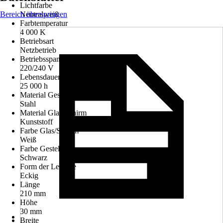
Lichtfarbe
Bereich überspringen
Neutralweiß
Farbtemperatur
4 000 K
Betriebsart
Netzbetrieb
Betriebsspannung
220/240 V
Lebensdauer Leuchtmittel
25 000 h
Material Gestell
Stahl
Material Glas/Schirm
Kunststoff
Farbe Glas/Schirm
Weiß
Farbe Gestell
Schwarz
Form der Leuchte
Eckig
Länge
210 mm
Höhe
30 mm
Breite