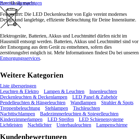
zuverlässig macht.
Bereich überspringen
Festgezurrt: Die LED Deckenleuchte von Eglo vereint modernes
Design und langlebige, effiziente Beleuchtung für Deine Innenräume.
Elektrogeräte, Batterien, Akkus und Leuchtmittel dürfen nicht im
Hausmüll entsorgt werden. Batterien, Akkus und Leuchtmittel sind vor
der Entsorgung aus dem Gerät zu entnehmen, sofern dies
zerstörungsfrei möglich ist. Mehr Informationen findest Du bei unseren
Entsorgungsservices
.
Weitere Kategorien
Liste überspringen
Leuchten & Elektro
Lampen & Leuchten
Innenleuchten
Deckenleuchten & Deckenlampen
LED Panel & Zubehör
Pendelleuchten & Hängeleuchten
Wandlampen
Strahler & Spots
Treppenbeleuchtung
Stehlampen
Tischleuchten
Nachttischlampen
Badezimmerleuchten & Spiegelleuchten
Kinderzimmerlampen
LED Streifen
LED Schienensysteme
Lichtleisten
Nachtlichter
Unterbauleuchten
Lampenschirme
Kundenbewertungen