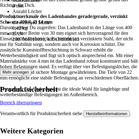
Materialstärke
Richtige für Dich.
4 mm
Anzahl Löcher
Produktmerkmale des Ladenbandes gerade/gerade, verzinkt
4
Schwarz 400/4, Ø 14 mm
Gewicht pro Stück
Darum solltest Du zugreifen: Das Ladenband in der Länge von 400
0,42 kg
mm und einer Breite von 30 mm eignet sich hervorragend für den
EAN
Einsatz im Außenbereich. Es besteht aus verzinktem Stahl, der nicht
2007004518904, 4004338308513
nur für Stabilität sorgt, sondern auch vor Korrosion schützt. Die
zusätzliche Kunststoffbeschichtung in Schwarz erhöht die
Wetterbeständigkeit und fügt sich optisch ansprechend ein. Mit einer
Materialstärke von 4 mm ist das Ladenband robust konstruiert und hält
hohen Belastungen stand. Es verfügt über vier Befestigungslöcher, die
eine einfache und sichere Montage gewährleisten. Die Tiefe von 22
Mehr anzeigen
mm ermöglicht eine stabile Befestigung an verschiedenen Oberflächen.
Produktsicherheit
Festgezurrt: Das Ladenband ist die ideale Wahl für langlebige und
wetterbeständige Befestigungen im Außenbereich.
Bereich überspringen
Verantwortlich für Produktsicherheit siehe
.
Herstellerinformationen
Weitere Kategorien