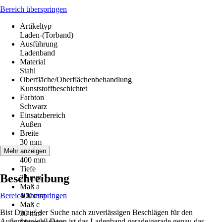
Bereich überspringen
Artikeltyp
Laden-(Torband)
Ausführung
Ladenband
Material
Stahl
Oberfläche/Oberflächenbehandlung
Kunststoffbeschichtet
Farbton
Schwarz
Einsatzbereich
Außen
Breite
30 mm
Länge
Mehr anzeigen
400 mm
Tiefe
Beschreibung
22 mm
Maß a
Bereich überspringen
400 mm
Maß c
Bist Du auf der Suche nach zuverlässigen Beschlägen für den
30 mm
Außenbereich? Dann ist das Ladenband gerade/gerade genau das