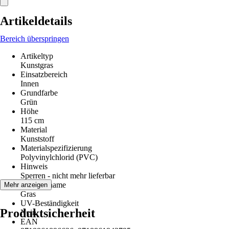
Artikeldetails
Bereich überspringen
Artikeltyp
Kunstgras
Einsatzbereich
Innen
Grundfarbe
Grün
Höhe
115 cm
Material
Kunststoff
Materialspezifizierung
Polyvinylchlorid (PVC)
Hinweis
Sperren - nicht mehr lieferbar
Pflanzenname
Mehr anzeigen
Gras
UV-Beständigkeit
Produktsicherheit
Nein
EAN