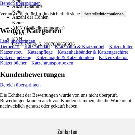
Keine
Bereich überspringen
Anzahl Stämme
Keine
Verantwortlich für Produktsicherheit siehe
.
Herstellerinformationen
Anzahl der Höhlen
Keine
AKN (Artikelkurznummer)
Weitere Kategorien
XPWC
EAN
Liste überspringen
022517425046, 2007009658926
Tierbedarf
Katzenbedarf
Kratzbaum & Kratzmöbel
Katzenfutter
Katzenstreu
Katzenpflege
Katzenhalsbänder & Katzengeschirre
Katzenspielzeug
Katzennäpfe & Katzentränken
Katzenzubehör
Katzenbücher
Katzentransportboxen
Kundenbewertungen
Bereich überspringen
Die Echtheit der Bewertungen wurde von uns nicht überprüft.
Bewertungen können auch von Kunden stammen, die die Ware nicht
nachweislich genutzt oder gekauft haben.
Zahlarten