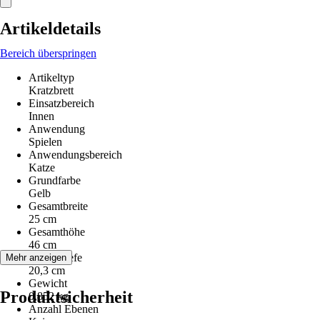
Artikeldetails
Bereich überspringen
Artikeltyp
Kratzbrett
Einsatzbereich
Innen
Anwendung
Spielen
Anwendungsbereich
Katze
Grundfarbe
Gelb
Gesamtbreite
25 cm
Gesamthöhe
46 cm
Gesamttiefe
Mehr anzeigen
20,3 cm
Gewicht
Produktsicherheit
0,852 kg
Anzahl Ebenen