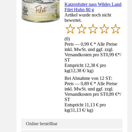
Katzenfutter nass Wildes Land
Filet Huhn 80 g
Artikel wurde noch nicht
bewertet.
(
0
)
Preis — 0,99 € * Alle Preise
inkl. MwSt. und ggf. zzgl.
Versandkosten pro ST
0,99 €
*
/
ST
Entspricht 12,38 € pro
kg
(
12,38 €
/
kg
)
Bei Abnahme von 12 ST:
Preis — 0,89 € * Alle Preise
inkl. MwSt. und ggf. zzgl.
Versandkosten pro ST
0,89 €
*
/
ST
Entspricht 11,13 € pro
kg
(
11,13 €
/
kg
)
Online bestellbar