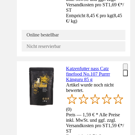
Versandkosten pro ST
1,69 €
*
/
ST
Entspricht 8,45 € pro kg
(
8,45
€
/
kg
)
Online bestellbar
Nicht reservierbar
Katzenfutter nass Catz
finefood No.107 Purrrr
Känguru 85 g
Artikel wurde noch nicht
bewertet.
(
0
)
Preis — 1,59 € * Alle Preise
inkl. MwSt. und ggf. zzgl.
Versandkosten pro ST
1,59 €
*
/
ST