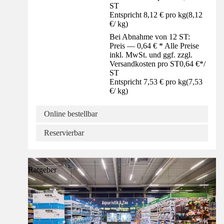
ST
Entspricht 8,12 € pro kg
(
8,12
€
/
kg
)
Bei Abnahme von 12 ST:
Preis — 0,64 € * Alle Preise
inkl. MwSt. und ggf. zzgl.
Versandkosten pro ST
0,64 €
*
/
ST
Entspricht 7,53 € pro kg
(
7,53
€
/
kg
)
Online bestellbar
Reservierbar
Ratgeber