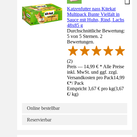
Katzenfutter nass Kitekat
Multipack Bunte Vielfalt in
Sauce mit Huhn, Rind, Lachs
48x85 g
Durchschnittliche Bewertung:
5 von 5 Sternen. 2
Bewertungen.
(
2
)
Preis — 14,99 € * Alle Preise
inkl. MwSt. und ggf. zzgl.
Versandkosten pro Pack
14,99
€
*
/
Pack
Entspricht 3,67 € pro kg
(
3,67
€
/
kg
)
Online bestellbar
Reservierbar