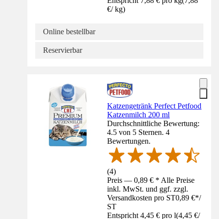
Entspricht 7,88 € pro kg
(
7,88
€
/
kg
)
Online bestellbar
Reservierbar
Katzengetränk Perfect Petfood
Katzenmilch 200 ml
Durchschnittliche Bewertung:
4.5 von 5 Sternen. 4
Bewertungen.
(
4
)
Preis — 0,89 € * Alle Preise
inkl. MwSt. und ggf. zzgl.
Versandkosten pro ST
0,89 €
*
/
ST
Entspricht 4,45 € pro l
(
4,45 €
/