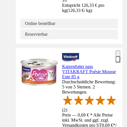
ST
Entspricht 126,33 € pro
kg
(
126,33 €
/
kg
)
Online bestellbar
Reservierbar
Katzenfutter nass
VITAKRAFT Poésie Mousse
Ente 85 g
Durchschnittliche Bewertung:
5 von 5 Sternen. 2
Bewertungen.
(
2
)
Preis — 0,69 € * Alle Preise
inkl. MwSt. und ggf. zzgl.
Versandkosten pro ST
0,69 €
*
/