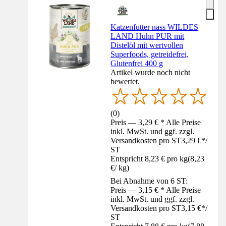
Katzenfutter nass WILDES
LAND Huhn PUR mit
Distelöl mit wertvollen
Superfoods, getreidefrei,
Glutenfrei 400 g
Artikel wurde noch nicht
bewertet.
(
0
)
Preis — 3,29 € * Alle Preise
inkl. MwSt. und ggf. zzgl.
Versandkosten pro ST
3,29 €
*
/
ST
Entspricht 8,23 € pro kg
(
8,23
€
/
kg
)
Bei Abnahme von 6 ST:
Preis — 3,15 € * Alle Preise
inkl. MwSt. und ggf. zzgl.
Versandkosten pro ST
3,15 €
*
/
ST