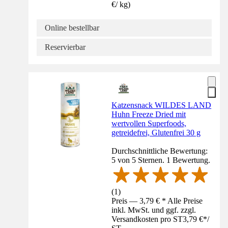
€
/
kg
)
Online bestellbar
Reservierbar
Katzensnack WILDES LAND
Huhn Freeze Dried mit
wertvollen Superfoods,
getreidefrei, Glutenfrei 30 g
Durchschnittliche Bewertung:
5 von 5 Sternen. 1 Bewertung.
(
1
)
Preis — 3,79 € * Alle Preise
inkl. MwSt. und ggf. zzgl.
Versandkosten pro ST
3,79 €
*
/