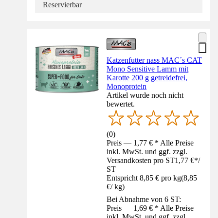
Reservierbar
Katzenfutter nass MAC´s CAT
Mono Sensitive Lamm mit
Karotte 200 g getreidefrei,
Monoprotein
Artikel wurde noch nicht
bewertet.
(
0
)
Preis — 1,77 € * Alle Preise
inkl. MwSt. und ggf. zzgl.
Versandkosten pro ST
1,77 €
*
/
ST
Entspricht 8,85 € pro kg
(
8,85
€
/
kg
)
Bei Abnahme von 6 ST:
Preis — 1,69 € * Alle Preise
inkl. MwSt. und ggf. zzgl.