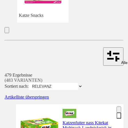
Katze Snacks
Alle
479 Ergebnisse
(483 VARIANTEN)
Sortiert nach:
Artikelliste überspringen
Katzenfutter nass Kitekat
Multipack Landpicknick in