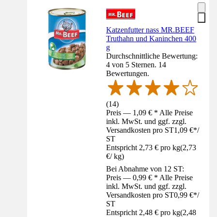
Katzenfutter nass MR.BEEF
Truthahn und Kaninchen 400
g
Durchschnittliche Bewertung:
4 von 5 Sternen. 14
Bewertungen.
(
14
)
Preis — 1,09 € * Alle Preise
inkl. MwSt. und ggf. zzgl.
Versandkosten pro ST
1,09 €
*
/
ST
Entspricht 2,73 € pro kg
(
2,73
€
/
kg
)
Bei Abnahme von 12 ST:
Preis — 0,99 € * Alle Preise
inkl. MwSt. und ggf. zzgl.
Versandkosten pro ST
0,99 €
*
/
ST
Entspricht 2,48 € pro kg
(
2,48