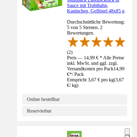
Sauce mit Truhthahn,
Kaninchen, Geflügel 48x85 g
Durchschnittliche Bewertung:
5 von 5 Sternen. 2
Bewertungen.
(
2
)
Preis — 14,99 € * Alle Preise
inkl. MwSt. und ggf. zzgl.
Versandkosten pro Pack
14,99
€
*
/
Pack
Entspricht 3,67 € pro kg
(
3,67
€
/
kg
)
Online bestellbar
Reservierbar