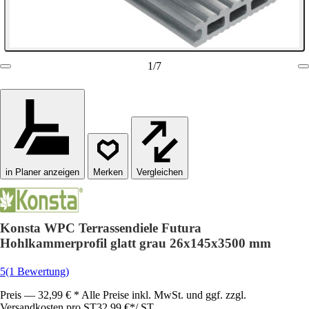
1
/
7
in Planer anzeigen
Vergleichen
Konsta WPC Terrassendiele Futura
Hohlkammerprofil glatt grau 26x145x3500 mm
5
(1 Bewertung)
Preis — 32,99 € * Alle Preise inkl. MwSt. und ggf. zzgl.
Versandkosten pro ST
32,99 €
*
/
ST