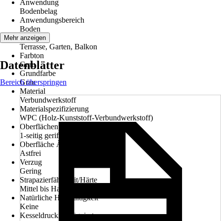
Anwendung
Bodenbelag
Anwendungsbereich
Boden
Räume
Mehr anzeigen
Terrasse, Garten, Balkon
Farbton
Datenblätter
Grau
Grundfarbe
Bereich überspringen
Grau
Material
Verbundwerkstoff
Materialspezifizierung
WPC (Holz-Kunststoff-Verbundwerkstoff)
Oberflächenprofil
1-seitig geriffelt, 1-seitig genutet
Oberfläche Äste
Astfrei
Verzug
Gering
Strapazierfähigkeit/Härte
Mittel bis Hart
Natürliche Harzhaltigkeit
Keine
Kesseldruckimprägniert