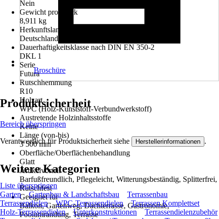
Nein
Gewicht pro Stück
8,911 kg
Herkunftsland
Deutschland
Dauerhaftigkeitsklasse nach DIN EN 350-2
DKL 1
Serie
Broschüre
Futura
Rutschhemmung
R10
Holzart
Produktsicherheit
WPC (Holz-Kunststoff-Verbundwerkstoff)
Austretende Holzinhaltsstoffe
Bereich überspringen
Keine
Länge (von-bis)
Verantwortlich für Produktsicherheit siehe
.
Herstellerinformationen
3 500 mm
Oberfläche/Oberflächenbehandlung
Glatt
Weitere Kategorien
Artikelvorteil
Barfußfreundlich, Pflegeleicht, Witterungsbeständig, Splitterfrei,
Liste überspringen
Rutschfest
Garten
Gartenbau & Landschaftsbau
Terrassenbau
Geeignet für
Terrassendielen
WPC-Terrassendielen
Terrassen Komplettset
Balkon, Gartenweg, Dachterrasse, Gastronomie,
Holz-Terrassendielen
Unterkonstruktionen
Terrassendielenzubehör
Poolumrandung, Terrasse