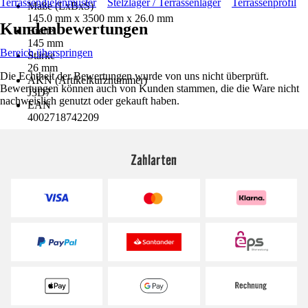
Terrassendielenmuster
Stelzlager / Terrassenlager
Terrassenprofil
Maße (LxBxS)
145.0 mm x 3500 mm x 26.0 mm
Kundenbewertungen
Breite
145 mm
Bereich überspringen
Stärke
26 mm
Die Echtheit der Bewertungen wurde von uns nicht überprüft.
AKN (Artikelkurznummer)
Bewertungen können auch von Kunden stammen, die die Ware nicht
J3D7
nachweislich genutzt oder gekauft haben.
EAN
4002718742209
Zahlarten