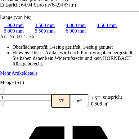
Entspricht 64,94 € pro m²
(
64,94 €
/
m²
)
Länge (von-bis)
1 000 mm
3 500 mm
4 000 mm
4 500 mm
5 000 mm
5 500 mm
6 000 mm
Art.-Nr.
6015136
Oberflächenprofil
:
1-seitig geriffelt, 1-seitig genutet
Hinweis: Dieser Artikel wird nach Ihren Vorgaben hergestellt.
Sie haben daher kein Widerrufsrecht und kein HORNBACH
Rückgaberecht.
Mehr Artikeldetails
Menge (ST)
entspricht
1 ST
ST
m²
0,508 m²