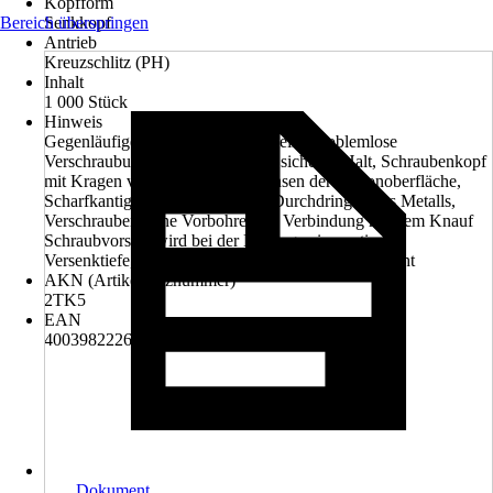
Kopfform
Bereich überspringen
Senkkopf
Antrieb
Kreuzschlitz (PH)
Inhalt
1 000 Stück
Hinweis
Gegenläufiges Gewinde sorgt für eine problemlose
Verschraubung in einem Zug und sicheren Halt, Schraubenkopf
mit Kragen verhindert ein Ausfransen der Kartonoberfläche,
Scharfkantige Spitze für leichtes Durchdringen des Metalls,
Verschrauben ohne Vorbohren, In Verbindung mit dem Knauf
Schraubvorsatz wird bei der Montage eine optimale
Versenktiefe, für absolut glattes Verspachteln, erreicht
AKN (Artikelkurznummer)
2TK5
EAN
4003982226037, 9002943077638
Dokument