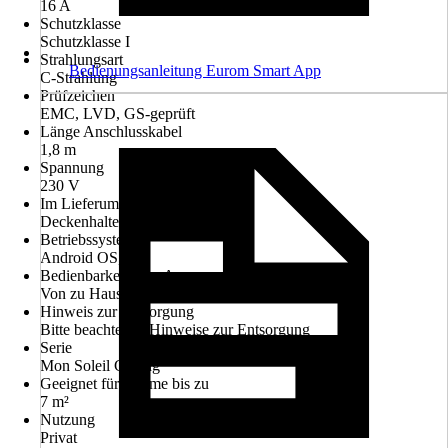
16 A
Schutzklasse
Schutzklasse I
Strahlungsart
Bedienungsanleitung Eurom Smart App
C-Strahlung
Prüfzeichen
EMC, LVD, GS-geprüft
Länge Anschlusskabel
1,8 m
Spannung
230 V
Im Lieferumfang enthalten
Deckenhalterung
Betriebssystem
Android OS, iOS
Bedienbarkeit über App
Von zu Hause und unterwegs
Hinweis zur Entsorgung
Bitte beachte die Hinweise zur Entsorgung
Serie
Mon Soleil Ceiling
Geeignet für Räume bis zu
7 m²
Nutzung
Privat