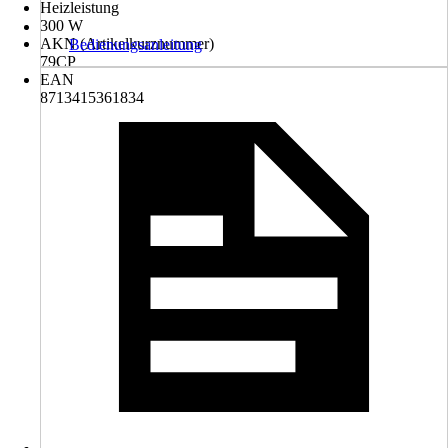
Heizleistung
300 W
AKN (Artikelkurznummer)
Bedienungsanleitung
79CP
EAN
8713415361834