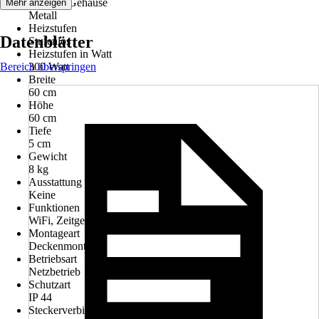
Material Gehäuse
Mehr anzeigen
Metall
Heizstufen
Datenblätter
Stufenlos
Heizstufen in Watt
Bereich überspringen
300 Watt
Breite
60 cm
Höhe
60 cm
Tiefe
5 cm
Gewicht
8 kg
Ausstattung
Keine
Funktionen
WiFi, Zeitgesteuert, Überhitzungsschutz
Montageart
Deckenmontage
Betriebsart
Netzbetrieb
Schutzart
IP 44
Steckerverbindung für