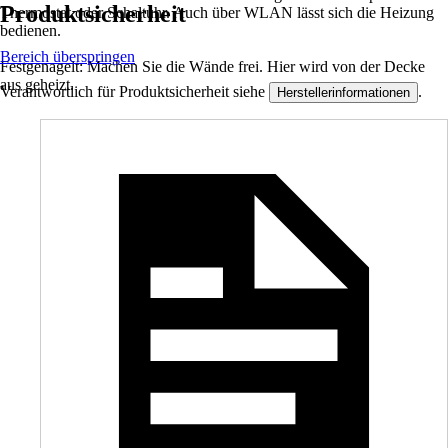
Produktsicherheit
Thermostat oder Schaltuhr. Auch über WLAN lässt sich die Heizung
bedienen.
Bereich überspringen
Festgenagelt: Machen Sie die Wände frei. Hier wird von der Decke
aus geheizt.
Verantwortlich für Produktsicherheit siehe
.
Herstellerinformationen