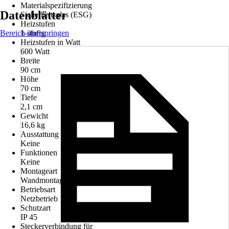
Materialspezifizierung
Datenblätter
Sicherheitsglas (ESG)
Heizstufen
Bereich überspringen
1-stufig
Heizstufen in Watt
600 Watt
Breite
90 cm
Höhe
70 cm
Tiefe
2,1 cm
Gewicht
16,6 kg
Ausstattung
Keine
Funktionen
Keine
Montageart
Wandmontage
Betriebsart
Netzbetrieb
Schutzart
IP 45
Steckerverbindung für