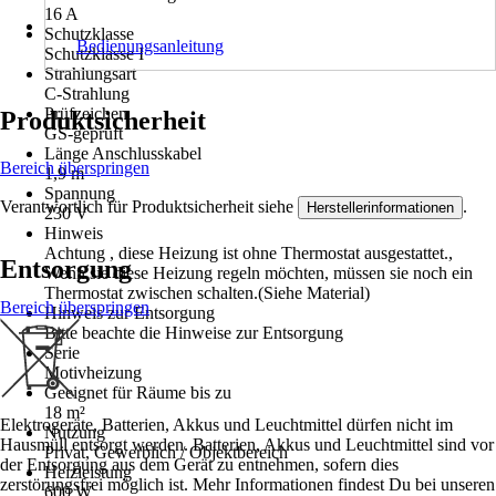
16 A
Schutzklasse
Bedienungsanleitung
Schutzklasse I
Strahlungsart
C-Strahlung
Prüfzeichen
Produktsicherheit
GS-geprüft
Länge Anschlusskabel
Bereich überspringen
1,9 m
Spannung
Verantwortlich für Produktsicherheit siehe
.
Herstellerinformationen
230 V
Hinweis
Achtung , diese Heizung ist ohne Thermostat ausgestattet.,
Entsorgung
Wenn sie diese Heizung regeln möchten, müssen sie noch ein
Thermostat zwischen schalten.(Siehe Material)
Bereich überspringen
Hinweis zur Entsorgung
Bitte beachte die Hinweise zur Entsorgung
Serie
Motivheizung
Geeignet für Räume bis zu
18 m²
Elektrogeräte, Batterien, Akkus und Leuchtmittel dürfen nicht im
Nutzung
Hausmüll entsorgt werden. Batterien, Akkus und Leuchtmittel sind vor
Privat, Gewerblich / Objektbereich
der Entsorgung aus dem Gerät zu entnehmen, sofern dies
Heizleistung
zerstörungsfrei möglich ist. Mehr Informationen findest Du bei unseren
600 W