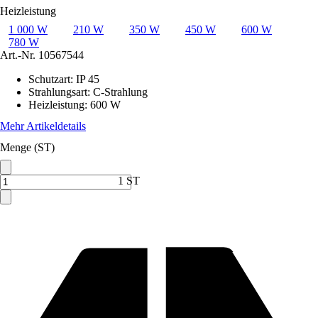
Heizleistung
1 000 W
210 W
350 W
450 W
600 W
780 W
Art.-Nr.
10567544
Schutzart
:
IP 45
Strahlungsart
:
C-Strahlung
Heizleistung
:
600 W
Mehr Artikeldetails
Menge (ST)
1 ST