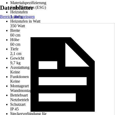
Materialspezifizierung
Datenblätter
Sicherheitsglas (ESG)
Heizstufen
Bereich überspringen
1-stufig
Heizstufen in Watt
350 Watt
Breite
60 cm
Höhe
60 cm
Tiefe
2,1 cm
Gewicht
9,7 kg
Ausstattung
Keine
Funktionen
Keine
Montageart
Wandmontage
Betriebsart
Netzbetrieb
Schutzart
IP 45
Steckerverbindung für