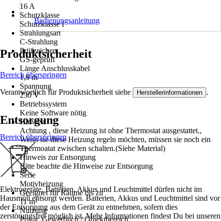
16 A
Schutzklasse
Bedienungsanleitung
Schutzklasse I
Strahlungsart
C-Strahlung
Prüfzeichen
Produktsicherheit
GS-geprüft
Länge Anschlusskabel
Bereich überspringen
1,9 m
Spannung
Verantwortlich für Produktsicherheit siehe
.
Herstellerinformationen
230 V
Betriebssystem
Keine Software nötig
Entsorgung
Hinweis
Achtung , diese Heizung ist ohne Thermostat ausgestattet.,
Bereich überspringen
Wenn sie diese Heizung regeln möchten, müssen sie noch ein
Thermoatat zwischen schalten.(Siehe Material)
Hinweis zur Entsorgung
Bitte beachte die Hinweise zur Entsorgung
Serie
Motivheizung
Elektrogeräte, Batterien, Akkus und Leuchtmittel dürfen nicht im
Geeignet für Räume bis zu
Hausmüll entsorgt werden. Batterien, Akkus und Leuchtmittel sind vor
11 m²
der Entsorgung aus dem Gerät zu entnehmen, sofern dies
Nutzung
zerstörungsfrei möglich ist. Mehr Informationen findest Du bei unseren
Privat, Gewerblich / Objektbereich