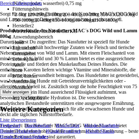
Bereich überspringen
(Kalziumjodat, wasserfrei) 0,75 mg
Fütterungshinweis
Sorgt für eine gesunde Ernährung – das Nassfutter MAC´s DOG Wild
"2-5kg 120-250g,5-10kg 200-450g,10-20kg 350-850,20-30kg
und Lamm versorgt Deinen Hund optimal und geschmackvoll.
750-1100g,30-40kg 850-1400g,40-50kgn1100-1800g"
Hersteller2
Produktmerkmale des Nassfutters MAC´s DOG Wild und Lamm
Pro Pet Koller GmbH & Co. KG
800 g
Anwendungsbereich
Darum solltest Du zugreifen: Das Nassfutter ist speziell für Hunde
Hund
entwickelt und enthält hochwertige Zutaten wie Fleisch und tierische
Eigenschaft
Nebenerzeugnisse von Wild und Lamm. Mit einem Fleischanteil von
Getreidefrei
mindestens 40 % Wild und 30 % Lamm bietet es eine ausgezeichnete
Lebensphase
Proteinquelle und fördert den Muskelaufbau Deines Hundes. Die
Adult
enthaltenen Karotten liefern wichtige Vitamine und Mineralstoffe, die
Sorte
zur allgemeinen Gesundheit beitragen. Das Hundefutter ist getreidefrei,
Wild, Lamm
was besonders für Hunde mit Getreideunverträglichkeiten oder -
Ausführung
allergien von Vorteil ist. Zusätzlich sorgt die hohe Feuchtigkeit von 75
Nassfutter
% dafür, dass Dein Hund ausreichend Flüssigkeit aufnimmt, was
Mehr anzeigen
EAN
besonders wichtig für die Hydration ist. Die verschiedenen
4027245009069
analytischen Bestandteile unterstützen eine ausgewogene Ernährung.
Weitere Kategorien
Dieses Alleinfuttermittel eignet sich für alle erwachsenen Hunde und
deckt alle täglichen Nährstoffbedarfe.
Liste überspringen
Festgezurrt: Das Nassfutter MAC´s DOG Wild und Lamm bietet
Tierbedarf
Hundebedarf
Hundefutter
Hunde Nassfutter
Deinem Hund eine hohe Qualität und schmackhafte Ernährung – beste
Hunde Trockenfutter
Hunde Frostfutter
Hunde Snacks
Gesundheit und Freude sind garantiert.
Hunde Ergänzungsfutter