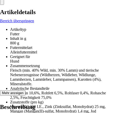
Artikeldetails
Bereich überspringen
Artikeltyp
Futter
Inhalt in g
800 g
Futtermittelart
Alleinfuttermittel
Geeignet für
Hund
Zusammensetzung
Fleisch (min. 40% Wild, min. 30% Lamm) und tierische
Nebenerzeugnisse (Wildherzen, Wildleber, Wildlunge,
Lammherzen, Lammleber, Lammpansen), Karotten (4%),
Mineralstoffe.
Analytische Bestandteile
Rohprotein 10,6%, Rohfett 6,5%, Rohfaser 0,4%, Rohasche
Mehr anzeigen
2,5%, Feuchtigkeit 75,0%
Zusatzstoffe (pro kg)
Beschreibung
Vitamin D3 200 I.E., Zink (Zinksulfat, Monohydrat) 25 mg,
Mangan (Mangan(II)-sulfat, Monohydrat) 1,4 mg, Jod