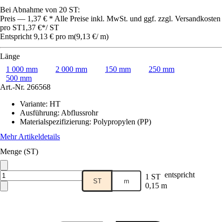
Bei Abnahme von 20 ST:
Preis — 1,37 € * Alle Preise inkl. MwSt. und ggf. zzgl. Versandkosten
pro ST
1,37 €
*
/
ST
Entspricht 9,13 € pro m
(
9,13 €
/
m
)
Länge
1 000 mm
2 000 mm
150 mm
250 mm
500 mm
Art.-Nr.
266568
Variante
:
HT
Ausführung
:
Abflussrohr
Materialspezifizierung
:
Polypropylen (PP)
Mehr Artikeldetails
Menge (ST)
entspricht
1 ST
ST
m
0,15 m