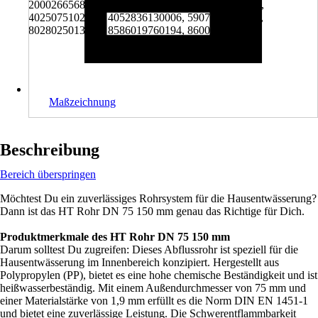
2000266568007, 4002644090047, 4007360397067,
4025075102004, 4052836130006, 5907660711251,
8028025013029, 8586019760194, 8600198303918
Maßzeichnung
Beschreibung
Bereich überspringen
Möchtest Du ein zuverlässiges Rohrsystem für die Hausentwässerung?
Dann ist das HT Rohr DN 75 150 mm genau das Richtige für Dich.
Produktmerkmale des HT Rohr DN 75 150 mm
Darum solltest Du zugreifen: Dieses Abflussrohr ist speziell für die
Hausentwässerung im Innenbereich konzipiert. Hergestellt aus
Polypropylen (PP), bietet es eine hohe chemische Beständigkeit und ist
heißwasserbeständig. Mit einem Außendurchmesser von 75 mm und
einer Materialstärke von 1,9 mm erfüllt es die Norm DIN EN 1451-1
und bietet eine zuverlässige Leistung. Die Schwerentflammbarkeit