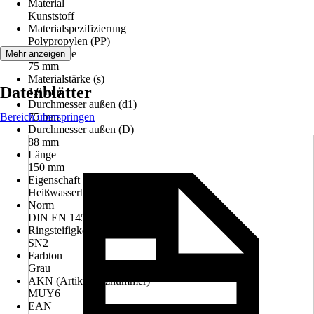
Material
Kunststoff
Materialspezifizierung
Polypropylen (PP)
Nennweite
Mehr anzeigen
75 mm
Materialstärke (s)
Datenblätter
1,9 mm
Durchmesser außen (d1)
Bereich überspringen
75 mm
Durchmesser außen (D)
88 mm
Länge
150 mm
Eigenschaft
Heißwasserbeständig
Norm
DIN EN 1451-1
Ringsteifigkeit
SN2
Farbton
Grau
AKN (Artikelkurznummer)
MUY6
EAN