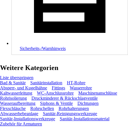
Sicherheits-/Warnhinweis
Weitere Kategorien
Liste überspringen
Bad & Sanitär
Sanitärinstallation
HT-Rohre
Absperr- und Kugelhähne
Fittings
Wasserrohre
Kaltwasserleitung
WC-Anschlussrohre
Maschinenanschlüsse
Rohrisolierung
Druckminderer & Rückschlagventile
Wasseraufbereitung
Siphons & Ventile
Dichtungen
Flexschläuche
Rohrschellen
Rohrhalterungen
Abwasserhebeanlage
Sanitär-Reinigungswerkzeuge
Sanitär-Installationswerkzeuge
Sanitär-Installationsmaterial
Zubehör für Armaturen