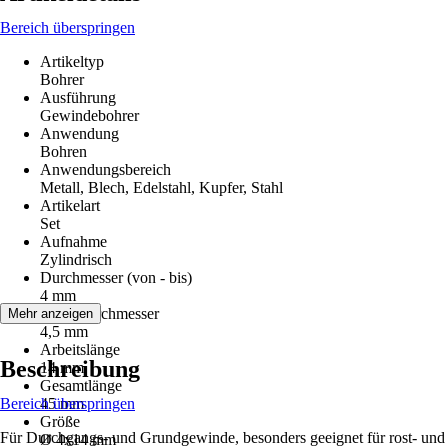
Bereich überspringen
Artikeltyp
Bohrer
Ausführung
Gewindebohrer
Anwendung
Bohren
Anwendungsbereich
Metall, Blech, Edelstahl, Kupfer, Stahl
Artikelart
Set
Aufnahme
Zylindrisch
Durchmesser (von - bis)
4 mm
Schaftdurchmesser
Mehr anzeigen
4,5 mm
Arbeitslänge
Beschreibung
14 mm
Gesamtlänge
Bereich überspringen
45 mm
Größe
Für Durchgangs- und Grundgewinde, besonders geeignet für rost- und
Ø 4x14 mm