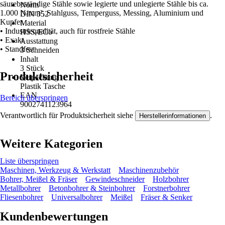
säurebeständige Stähle sowie legierte und unlegierte Stähle bis ca.
Norm
1.000 N/mm², Stahlguss, Temperguss, Messing, Aluminium und
DIN 352
Kupfer.
Material
• Industriequalität, auch für rostfreie Stähle
HSS-ECo
• Exakt
Ausstattung
• Standfest
3 Schneiden
Inhalt
3 Stück
Produktsicherheit
Verpackung
Plastik Tasche
EAN
Bereich überspringen
9002741123964
Verantwortlich für Produktsicherheit siehe
.
Herstellerinformationen
Weitere Kategorien
Liste überspringen
Maschinen, Werkzeug & Werkstatt
Maschinenzubehör
Bohrer, Meißel & Fräser
Gewindeschneider
Holzbohrer
Metallbohrer
Betonbohrer & Steinbohrer
Forstnerbohrer
Fliesenbohrer
Universalbohrer
Meißel
Fräser & Senker
Kundenbewertungen