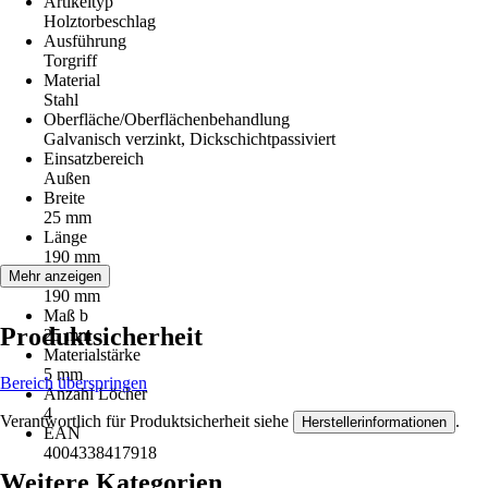
Artikeltyp
Holztorbeschlag
Ausführung
Torgriff
Material
Stahl
Oberfläche/Oberflächenbehandlung
Galvanisch verzinkt, Dickschichtpassiviert
Einsatzbereich
Außen
Breite
25 mm
Länge
190 mm
Maß a
Mehr anzeigen
190 mm
Maß b
Produktsicherheit
25 mm
Materialstärke
5 mm
Bereich überspringen
Anzahl Löcher
4
Verantwortlich für Produktsicherheit siehe
.
Herstellerinformationen
EAN
4004338417918
Weitere Kategorien