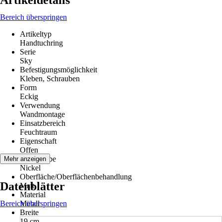
Artikeldetails
Bereich überspringen
Artikeltyp
Handtuchring
Serie
Sky
Befestigungsmöglichkeit
Kleben, Schrauben
Form
Eckig
Verwendung
Wandmontage
Einsatzbereich
Feuchtraum
Eigenschaft
Offen
Grundfarbe
Mehr anzeigen
Nickel
Oberfläche/Oberflächenbehandlung
Datenblätter
Matt
Material
Bereich überspringen
Metall
Breite
19 cm