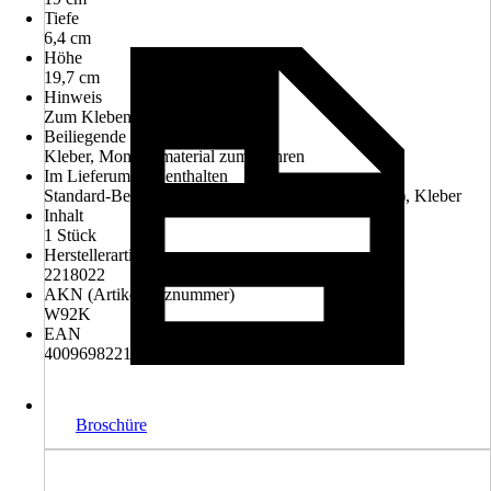
Tiefe
6,4 cm
Höhe
19,7 cm
Hinweis
Zum Kleben oder Bohren
Beiliegende Befestigung
Kleber, Montagematerial zum Bohren
Im Lieferumfang enthalten
Standard-Befestigungsmaterial (Schrauben + Dübel), Kleber
Inhalt
1 Stück
Herstellerartikelnummer
2218022
AKN (Artikelkurznummer)
W92K
EAN
4009698221434
Broschüre