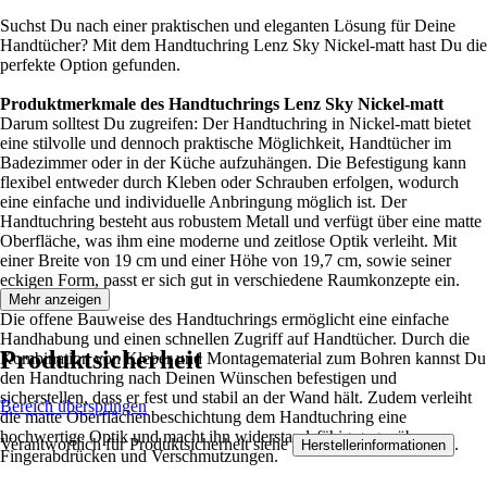
Suchst Du nach einer praktischen und eleganten Lösung für Deine
Handtücher? Mit dem Handtuchring Lenz Sky Nickel-matt hast Du die
perfekte Option gefunden.
Produktmerkmale des Handtuchrings Lenz Sky Nickel-matt
Darum solltest Du zugreifen: Der Handtuchring in Nickel-matt bietet
eine stilvolle und dennoch praktische Möglichkeit, Handtücher im
Badezimmer oder in der Küche aufzuhängen. Die Befestigung kann
flexibel entweder durch Kleben oder Schrauben erfolgen, wodurch
eine einfache und individuelle Anbringung möglich ist. Der
Handtuchring besteht aus robustem Metall und verfügt über eine matte
Oberfläche, was ihm eine moderne und zeitlose Optik verleiht. Mit
einer Breite von 19 cm und einer Höhe von 19,7 cm, sowie seiner
eckigen Form, passt er sich gut in verschiedene Raumkonzepte ein.
Mehr anzeigen
Die offene Bauweise des Handtuchrings ermöglicht eine einfache
Handhabung und einen schnellen Zugriff auf Handtücher. Durch die
Produktsicherheit
Kombination von Kleber und Montagematerial zum Bohren kannst Du
den Handtuchring nach Deinen Wünschen befestigen und
sicherstellen, dass er fest und stabil an der Wand hält. Zudem verleiht
Bereich überspringen
die matte Oberflächenbeschichtung dem Handtuchring eine
hochwertige Optik und macht ihn widerstandsfähig gegenüber
Verantwortlich für Produktsicherheit siehe
.
Herstellerinformationen
Fingerabdrücken und Verschmutzungen.