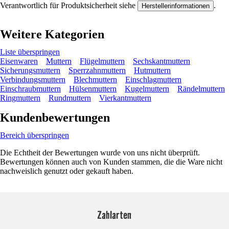
Verantwortlich für Produktsicherheit siehe
.
Herstellerinformationen
Weitere Kategorien
Liste überspringen
Eisenwaren
Muttern
Flügelmuttern
Sechskantmuttern
Sicherungsmuttern
Sperrzahnmuttern
Hutmuttern
Verbindungsmuttern
Blechmuttern
Einschlagmuttern
Einschraubmuttern
Hülsenmuttern
Kugelmuttern
Rändelmuttern
Ringmuttern
Rundmuttern
Vierkantmuttern
Kundenbewertungen
Bereich überspringen
Die Echtheit der Bewertungen wurde von uns nicht überprüft.
Bewertungen können auch von Kunden stammen, die die Ware nicht
nachweislich genutzt oder gekauft haben.
Zahlarten