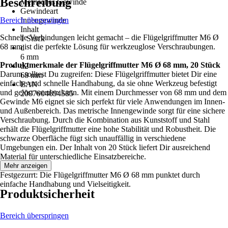
Beschreibung
Metrisches Gewinde
Gewindeart
Bereich überspringen
Innengewinde
Inhalt
Schnelle Verbindungen leicht gemacht – die Flügelgriffmutter M6 Ø
1 Stück
68 mm ist die perfekte Lösung für werkzeuglose Verschraubungen.
d
6 mm
Produktmerkmale der Flügelgriffmutter M6 Ø 68 mm, 20 Stück
d2
Darum solltest Du zugreifen: Diese Flügelgriffmutter bietet Dir eine
68 mm
einfache und schnelle Handhabung, da sie ohne Werkzeug befestigt
EAN
und gelöst werden kann. Mit einem Durchmesser von 68 mm und dem
2007004694585
Gewinde M6 eignet sie sich perfekt für viele Anwendungen im Innen-
und Außenbereich. Das metrische Innengewinde sorgt für eine sichere
Verschraubung. Durch die Kombination aus Kunststoff und Stahl
erhält die Flügelgriffmutter eine hohe Stabilität und Robustheit. Die
schwarze Oberfläche fügt sich unauffällig in verschiedene
Umgebungen ein. Der Inhalt von 20 Stück liefert Dir ausreichend
Material für unterschiedliche Einsatzbereiche.
Mehr anzeigen
Festgezurrt: Die Flügelgriffmutter M6 Ø 68 mm punktet durch
einfache Handhabung und Vielseitigkeit.
Produktsicherheit
Bereich überspringen